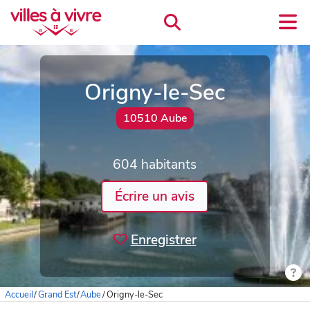
Origny-le-Sec
10510 Aube
604 habitants
Écrire un avis
Enregistrer
Accueil
/
Grand Est
/
Aube
/
Origny-le-Sec