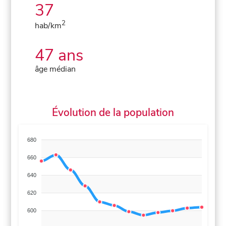
37
2
hab/km
47 ans
âge médian
Évolution de la population
680
660
640
620
600