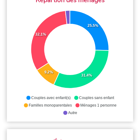
25.5%
32.1%
9.2%
31.4%
Couples avec enfant(s)
Couples sans enfant
Familles monoparentales
Ménages 1 personne
Autre