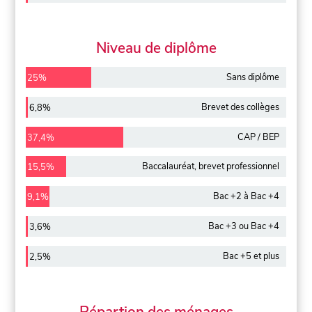
Niveau de diplôme
Sans diplôme
25%
Brevet des collèges
6,8%
CAP / BEP
37,4%
Baccalauréat, brevet professionnel
15,5%
Bac +2 à Bac +4
9,1%
Bac +3 ou Bac +4
3,6%
Bac +5 et plus
2,5%
Répartion des ménages