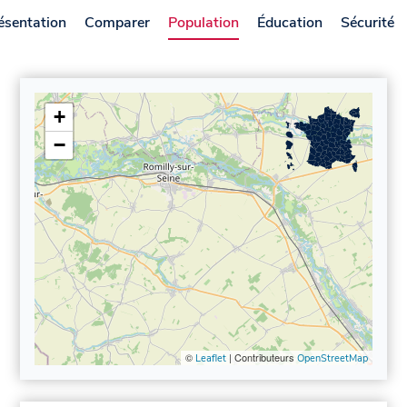
ésentation
Comparer
Population
Éducation
Sécurité
+
−
©
| Contributeurs
Leaflet
OpenStreetMap