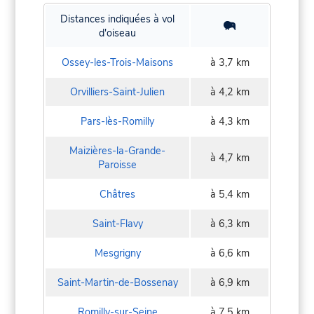
Distances indiquées à vol
d'oiseau
Ossey-les-Trois-Maisons
à 3,7 km
Orvilliers-Saint-Julien
à 4,2 km
Pars-lès-Romilly
à 4,3 km
Maizières-la-Grande-
à 4,7 km
Paroisse
Châtres
à 5,4 km
Saint-Flavy
à 6,3 km
Mesgrigny
à 6,6 km
Saint-Martin-de-Bossenay
à 6,9 km
Romilly-sur-Seine
à 7,5 km