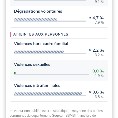
9,1 ‰
Dégradations volontaires
≈
4,7 ‰
7,9 ‰
ATTEINTES AUX PERSONNES
Violences hors cadre familial
≈
2,2 ‰
3,2 ‰
Violences sexuelles
0,0 ‰
1,9 ‰
Violences intrafamiliales
≈
3,6 ‰
3,8 ‰
≈ : valeur non publiée (secret statistique) : moyenne des petites
communes du département.
Source
- SSMSI (ministère de