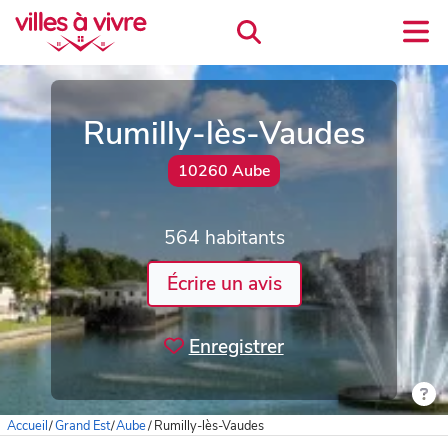
Rumilly-lès-Vaudes
10260 Aube
564 habitants
Écrire un avis
Enregistrer
Accueil
/
Grand Est
/
Aube
/
Rumilly-lès-Vaudes