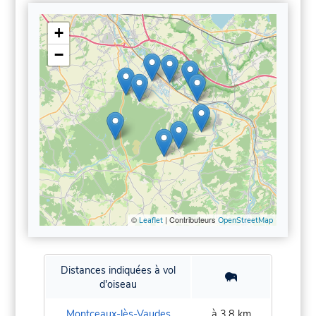
+
−
©
| Contributeurs
Leaflet
OpenStreetMap
Distances indiquées à vol
d'oiseau
Montceaux-lès-Vaudes
à 3,8 km