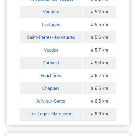
Vougrey
à 5,2 km
Lantages
à 5,5 km
Saint-Parres-lès-Vaudes
à 5,6 km
Vaudes
à 5,7 km
Cormost
à 5,8 km
Fouchères
à 6,2 km
Chappes
à 6,5 km
Jully-sur-Sarce
à 6,5 km
Les Loges-Margueron
à 6,9 km