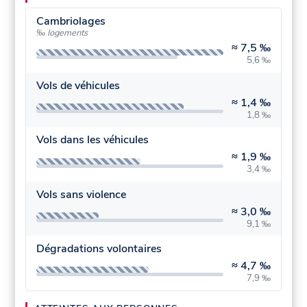
Cambriolages
‰ logements
≈
7,5 ‰
5,6 ‰
Vols de véhicules
≈
1,4 ‰
1,8 ‰
Vols dans les véhicules
≈
1,9 ‰
3,4 ‰
Vols sans violence
≈
3,0 ‰
9,1 ‰
Dégradations volontaires
≈
4,7 ‰
7,9 ‰