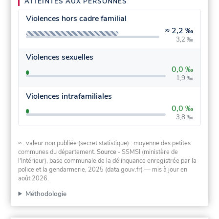
ATTEINTES AUX PERSONNES
Violences hors cadre familial
≈
2,2 ‰
3,2 ‰
Violences sexuelles
0,0 ‰
1,9 ‰
Violences intrafamiliales
0,0 ‰
3,8 ‰
≈ : valeur non publiée (secret statistique) : moyenne des petites
communes du département.
Source
- SSMSI (ministère de
l'Intérieur), base communale de la délinquance enregistrée par la
police et la gendarmerie, 2025 (data.gouv.fr)
— mis à jour en
août 2026
.
Méthodologie