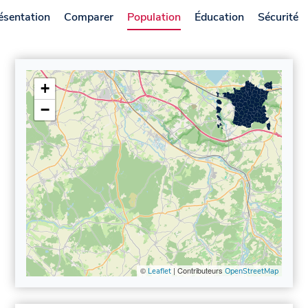
ésentation
Comparer
Population
Éducation
Sécurité
+
−
©
| Contributeurs
Leaflet
OpenStreetMap