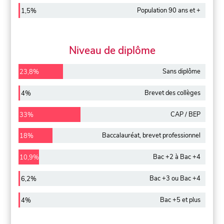
Population 90 ans et +
1,5%
Niveau de diplôme
Sans diplôme
23,8%
Brevet des collèges
4%
CAP / BEP
33%
Baccalauréat, brevet professionnel
18%
Bac +2 à Bac +4
10,9%
Bac +3 ou Bac +4
6,2%
Bac +5 et plus
4%