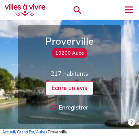
Proverville
10200 Aube
217 habitants
Écrire un avis
Enregistrer
Accueil
/
Grand Est
/
Aube
/
Proverville