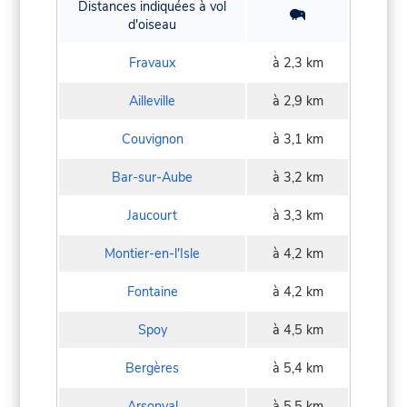
Distances indiquées à vol
d'oiseau
Fravaux
à 2,3 km
Ailleville
à 2,9 km
Couvignon
à 3,1 km
Bar-sur-Aube
à 3,2 km
Jaucourt
à 3,3 km
Montier-en-l'Isle
à 4,2 km
Fontaine
à 4,2 km
Spoy
à 4,5 km
Bergères
à 5,4 km
Arsonval
à 5,5 km