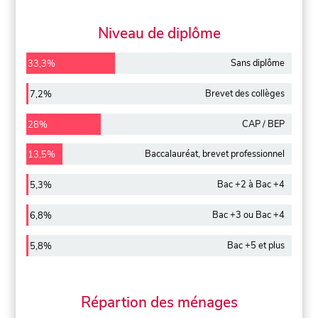
Niveau de diplôme
Sans diplôme
33,3%
Brevet des collèges
7,2%
CAP / BEP
28%
Baccalauréat, brevet professionnel
13,5%
Bac +2 à Bac +4
5,3%
Bac +3 ou Bac +4
6,8%
Bac +5 et plus
5,8%
Répartion des ménages