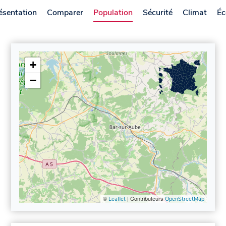
ésentation
Comparer
Population
Sécurité
Climat
Éc
+
−
©
| Contributeurs
Leaflet
OpenStreetMap