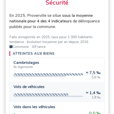
Sécurité
En 2025, Proverville se situe
sous la moyenne
nationale pour 4 des 4 indicateurs
de délinquance
publiés pour la commune.
Faits enregistrés en 2025, taux pour 1 000 habitants
·
tendance : évolution moyenne par an depuis 2016
Commune
France
ATTEINTES AUX BIENS
Cambriolages
‰ logements
≈
7,5 ‰
5,6 ‰
Vols de véhicules
≈
1,4 ‰
1,8 ‰
Vols dans les véhicules
0,0 ‰