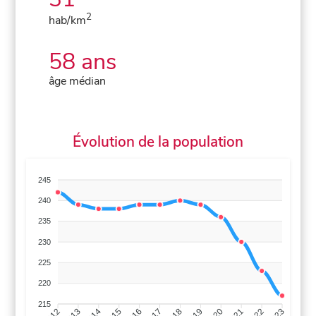
2
hab/km
58 ans
âge médian
Évolution de la population
245
240
235
230
225
220
215