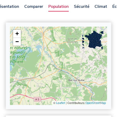
ésentation
Comparer
Population
Sécurité
Climat
Éc
+
−
©
| Contributeurs
Leaflet
OpenStreetMap