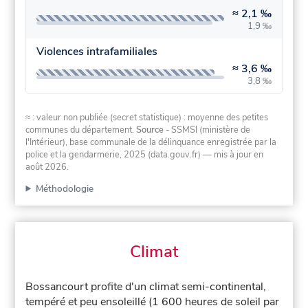
≈
2,1 ‰
1,9 ‰
Violences intrafamiliales
≈
3,6 ‰
3,8 ‰
≈ : valeur non publiée (secret statistique) : moyenne des petites
communes du département.
Source
- SSMSI (ministère de
l'Intérieur), base communale de la délinquance enregistrée par la
police et la gendarmerie, 2025 (data.gouv.fr)
— mis à jour en
août 2026
.
Méthodologie
Climat
Bossancourt profite d'un climat semi-continental,
tempéré et peu ensoleillé (1 600 heures de soleil par