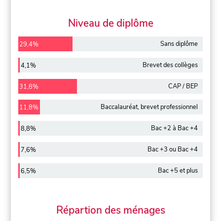
Niveau de diplôme
Sans diplôme
29,4%
Brevet des collèges
4,1%
CAP / BEP
31,8%
Baccalauréat, brevet professionnel
11,8%
Bac +2 à Bac +4
8,8%
Bac +3 ou Bac +4
7,6%
Bac +5 et plus
6,5%
Répartion des ménages