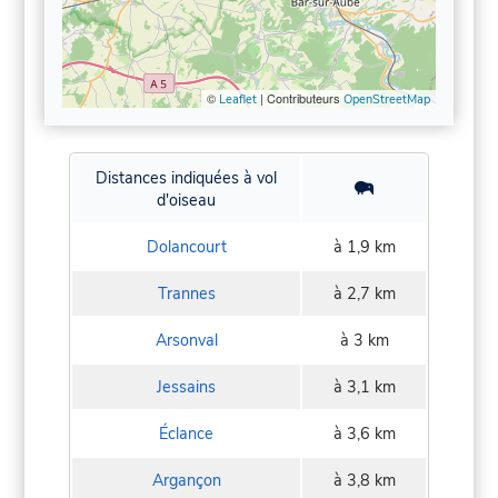
©
| Contributeurs
Leaflet
OpenStreetMap
Distances indiquées à vol
d'oiseau
Dolancourt
à 1,9 km
Trannes
à 2,7 km
Arsonval
à 3 km
Jessains
à 3,1 km
Éclance
à 3,6 km
Argançon
à 3,8 km