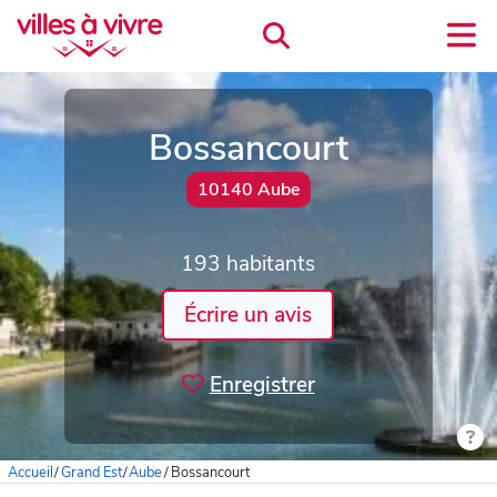
Bossancourt
10140 Aube
193 habitants
Écrire un avis
Enregistrer
Accueil
/
Grand Est
/
Aube
/
Bossancourt