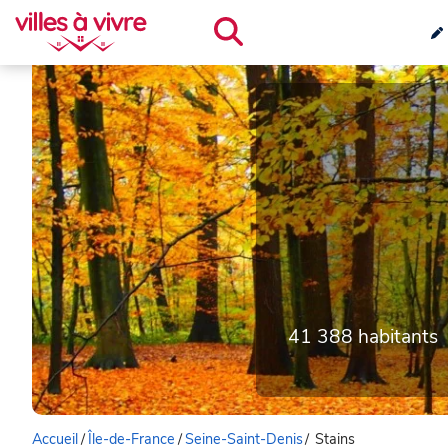
41 388 habitants
Accueil
/
Île-de-France
/
Seine-Saint-Denis
/
Stains