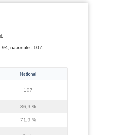
é.
94, nationale : 107.
National
107
86,9 %
71,9 %