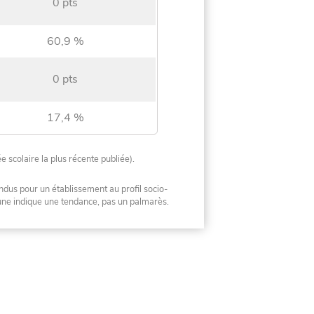
0 pts
60,9 %
0 pts
17,4 %
ée scolaire la plus récente publiée).
ndus pour un établissement au profil socio-
mune indique une tendance, pas un palmarès.