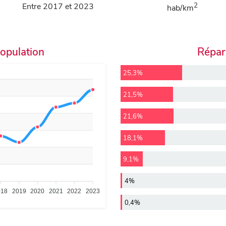
Entre 2017 et 2023
2
hab/km
population
Répart
25,3%
21,5%
21,6%
18,1%
9,1%
4%
018
2019
2020
2021
2022
2023
0,4%