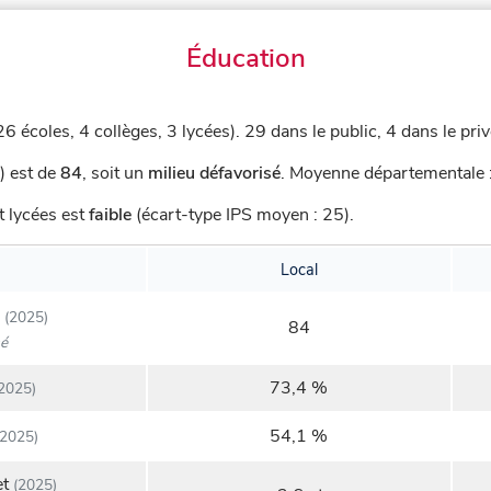
Éducation
26 écoles, 4 collèges, 3 lycées).
29 dans le public, 4 dans le priv
) est de
84
,
soit un
milieu défavorisé
.
Moyenne départementale : 
t lycées est
faible
(écart-type IPS moyen : 25).
Local
(2025)
84
sé
73,4 %
2025)
54,1 %
2025)
et
(2025)