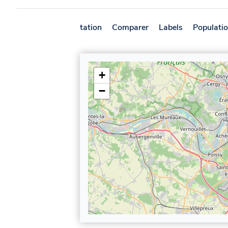
Présentation
Comparer
Labels
Populati
+
−