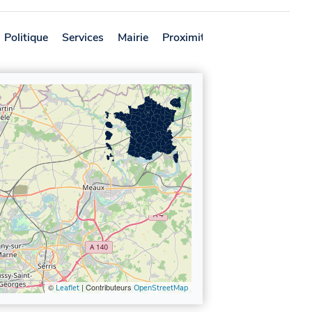
Politique
Services
Mairie
Proximité
Avis
©
| Contributeurs
Leaflet
OpenStreetMap