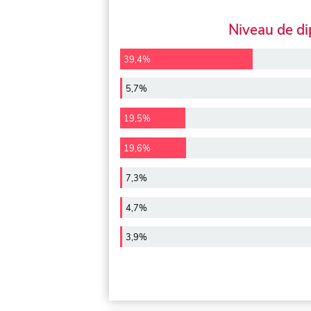
Niveau de d
39,4%
5,7%
19,5%
19,6%
7,3%
4,7%
3,9%