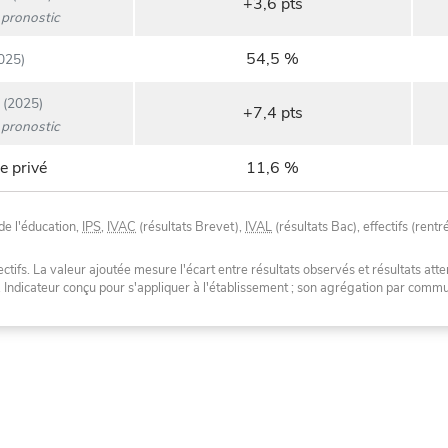
+3,6 pts
pronostic
54,5 %
025)
(2025)
+7,4 pts
pronostic
e privé
11,6 %
de l'éducation,
IPS
,
IVAC
(résultats Brevet),
IVAL
(résultats Bac), effectifs (rentr
tifs. La valeur ajoutée mesure l'écart entre résultats observés et résultats atte
. Indicateur conçu pour s'appliquer à l'établissement ; son agrégation par com