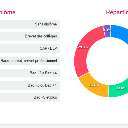
iplôme
Réparti
Sans diplôme
3.3%
Brevet des collèges
29.3%
CAP / BEP
Baccalauréat, brevet professionnel
Bac +2 à Bac +4
Bac +3 ou Bac +4
16.4%
13.6%
Bac +5 et plus