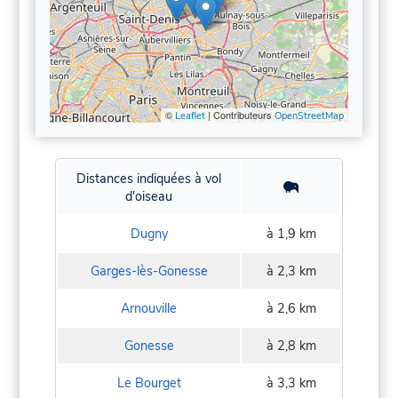
©
| Contributeurs
Leaflet
OpenStreetMap
Distances indiquées à vol
d'oiseau
Dugny
à 1,9 km
Garges-lès-Gonesse
à 2,3 km
Arnouville
à 2,6 km
Gonesse
à 2,8 km
Le Bourget
à 3,3 km