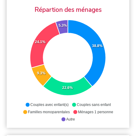
Répartion des ménages
5.3%
24.1%
38.8%
9.3%
22.6%
Couples avec enfant(s)
Couples sans enfant
Familles monoparentales
Ménages 1 personne
Autre