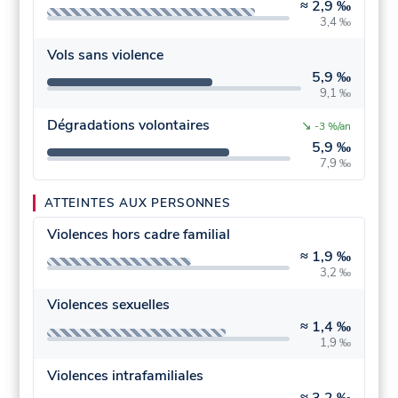
≈
2,9 ‰
3,4 ‰
Vols sans violence
5,9 ‰
9,1 ‰
Dégradations volontaires
↘
-3 %/an
5,9 ‰
7,9 ‰
ATTEINTES AUX PERSONNES
Violences hors cadre familial
≈
1,9 ‰
3,2 ‰
Violences sexuelles
≈
1,4 ‰
1,9 ‰
Violences intrafamiliales
≈
3,2 ‰