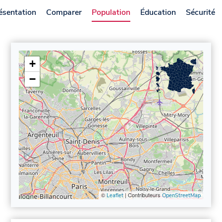
ésentation
Comparer
Population
Éducation
Sécurité
+
−
©
| Contributeurs
Leaflet
OpenStreetMap