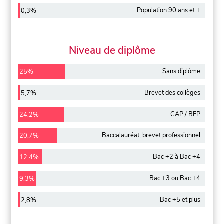
Population 90 ans et +
0,3%
Niveau de diplôme
Sans diplôme
25%
Brevet des collèges
5,7%
CAP / BEP
24,2%
Baccalauréat, brevet professionnel
20,7%
Bac +2 à Bac +4
12,4%
Bac +3 ou Bac +4
9,3%
Bac +5 et plus
2,8%