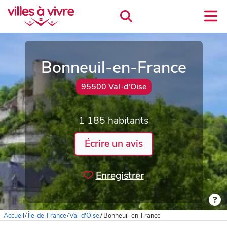
Bonneuil-en-France
95500 Val-d'Oise
1 185 habitants
Écrire un avis
Enregistrer
Accueil
/
Île-de-France
/
Val-d'Oise
/
Bonneuil-en-France