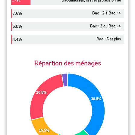
Baccalauréat, brevet professionnel
17%
Bac +2 à Bac +4
7,6%
Bac +3 ou Bac +4
5,8%
Bac +5 et plus
4,4%
Répartion des ménages
26.5%
38.5%
15.5%