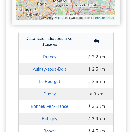
©
| Contributeurs
Leaflet
OpenStreetMap
Distances indiquées à vol
d'oiseau
Drancy
à 2,2 km
Aulnay-sous-Bois
à 2,5 km
Le Bourget
à 2,5 km
Dugny
à 3 km
Bonneuil-en-France
à 3,5 km
Bobigny
à 3,9 km
Bondy
à 4,5 km