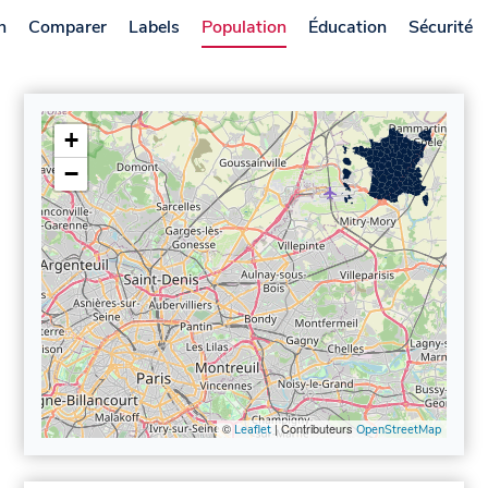
n
Comparer
Labels
Population
Éducation
Sécurité
+
−
©
| Contributeurs
Leaflet
OpenStreetMap