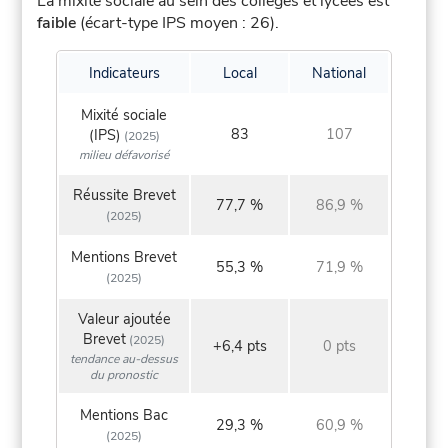
La mixité sociale au sein des collèges et lycées est
faible
(écart-type IPS moyen : 26).
Indicateurs
Local
National
Mixité sociale
83
107
(IPS)
(2025)
milieu défavorisé
Réussite Brevet
77,7 %
86,9 %
(2025)
Mentions Brevet
55,3 %
71,9 %
(2025)
Valeur ajoutée
Brevet
(2025)
+6,4 pts
0 pts
tendance au-dessus
du pronostic
Mentions Bac
29,3 %
60,9 %
(2025)