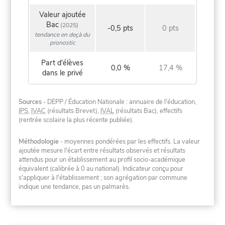
Valeur ajoutée
Bac
(2025)
-0,5 pts
0 pts
tendance en deçà du
pronostic
Part d'élèves
0,0 %
17,4 %
dans le privé
Sources
- DEPP / Éducation Nationale : annuaire de l'éducation,
IPS
,
IVAC
(résultats Brevet),
IVAL
(résultats Bac), effectifs
(rentrée scolaire la plus récente publiée).
Méthodologie
- moyennes pondérées par les effectifs. La valeur
ajoutée mesure l'écart entre résultats observés et résultats
attendus pour un établissement au profil socio-académique
équivalent (calibrée à 0 au national). Indicateur conçu pour
s'appliquer à l'établissement ; son agrégation par commune
indique une tendance, pas un palmarès.