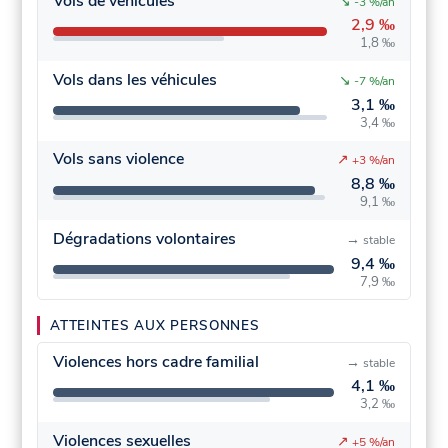
Vols de véhicules
↘
-3 %/an
2,9 ‰
1,8 ‰
Vols dans les véhicules
↘
-7 %/an
3,1 ‰
3,4 ‰
Vols sans violence
↗
+3 %/an
8,8 ‰
9,1 ‰
Dégradations volontaires
→
stable
9,4 ‰
7,9 ‰
ATTEINTES AUX PERSONNES
Violences hors cadre familial
→
stable
4,1 ‰
3,2 ‰
Violences sexuelles
↗
+5 %/an