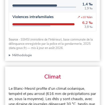
1,4 ‰
1,9 ‰
Violences intrafamiliales
↗
+10 %/an
6,2 ‰
3,8 ‰
Source
- SSMSI (ministère de l'Intérieur), base communale de la
délinquance enregistrée par la police et la gendarmerie, 2025
(data.gouv.fr)
— mis à jour en août 2026
.
Méthodologie
Climat
Le Blanc-Mesnil profite d'un climat océanique,
tempéré et peu arrosé (616 mm de précipitations par
an, sous la moyenne). Les étés y sont chauds, avec
une dizaine de journées dépassant 30 °C, tandis que