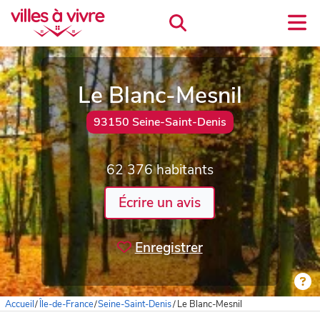
Le Blanc-Mesnil
93150 Seine-Saint-Denis
62 376 habitants
Écrire un avis
Enregistrer
Accueil
/
Île-de-France
/
Seine-Saint-Denis
/
Le Blanc-Mesnil