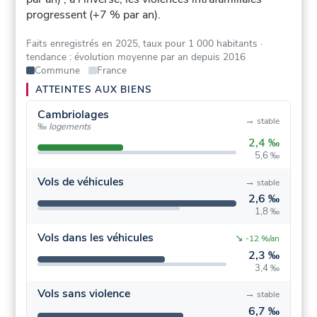
progressent (+7 % par an).
Faits enregistrés en 2025, taux pour 1 000 habitants
·
tendance : évolution moyenne par an depuis 2016
Commune
France
ATTEINTES AUX BIENS
Cambriolages
→
stable
‰ logements
2,4 ‰
5,6 ‰
Vols de véhicules
→
stable
2,6 ‰
1,8 ‰
Vols dans les véhicules
↘
-12 %/an
2,3 ‰
3,4 ‰
Vols sans violence
→
stable
6,7 ‰