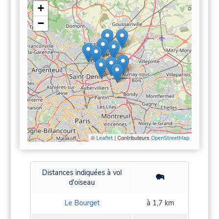
+
−
©
| Contributeurs
Leaflet
OpenStreetMap
Distances indiquées à vol
d'oiseau
Le Bourget
à 1,7 km