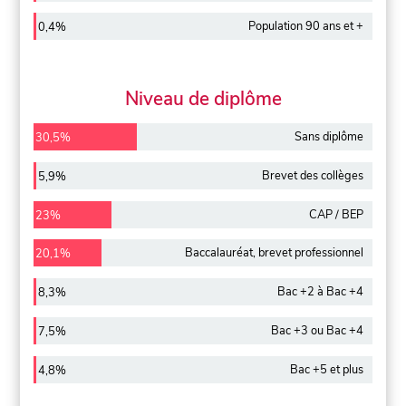
Population 90 ans et +
0,4%
Niveau de diplôme
Sans diplôme
30,5%
Brevet des collèges
5,9%
CAP / BEP
23%
Baccalauréat, brevet professionnel
20,1%
Bac +2 à Bac +4
8,3%
Bac +3 ou Bac +4
7,5%
Bac +5 et plus
4,8%