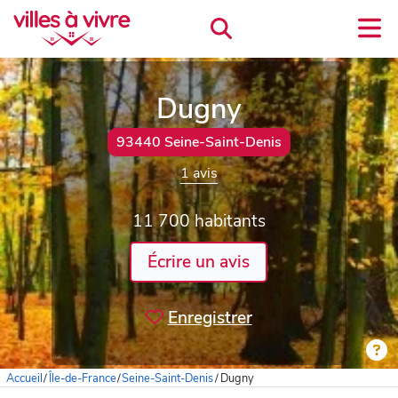
Dugny
93440 Seine-Saint-Denis
1 avis
11 700 habitants
Écrire un avis
Enregistrer
Accueil
/
Île-de-France
/
Seine-Saint-Denis
/
Dugny