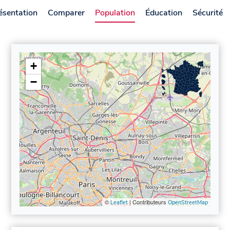
ésentation
Comparer
Population
Éducation
Sécurité
+
−
©
| Contributeurs
Leaflet
OpenStreetMap