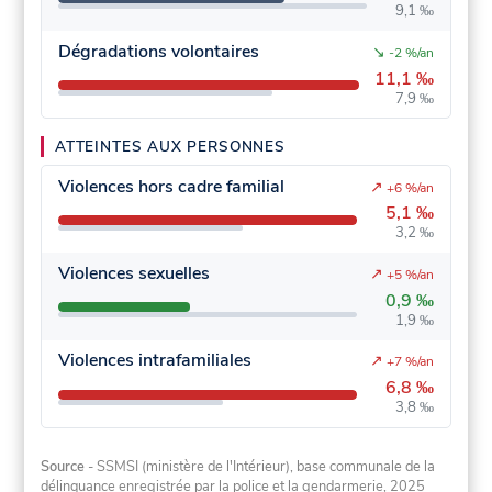
9,1 ‰
Dégradations volontaires
↘
-2 %/an
11,1 ‰
7,9 ‰
ATTEINTES AUX PERSONNES
Violences hors cadre familial
↗
+6 %/an
5,1 ‰
3,2 ‰
Violences sexuelles
↗
+5 %/an
0,9 ‰
1,9 ‰
Violences intrafamiliales
↗
+7 %/an
6,8 ‰
3,8 ‰
Source
- SSMSI (ministère de l'Intérieur), base communale de la
délinquance enregistrée par la police et la gendarmerie, 2025