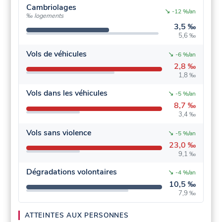
Cambriolages
↘
-12 %/an
‰ logements
3,5 ‰
5,6 ‰
Vols de véhicules
↘
-6 %/an
2,8 ‰
1,8 ‰
Vols dans les véhicules
↘
-5 %/an
8,7 ‰
3,4 ‰
Vols sans violence
↘
-5 %/an
23,0 ‰
9,1 ‰
Dégradations volontaires
↘
-4 %/an
10,5 ‰
7,9 ‰
ATTEINTES AUX PERSONNES