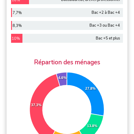
16%
Bac +2 à Bac +4
7,7%
Bac +3 ou Bac +4
8,3%
Bac +5 et plus
10%
Répartion des ménages
4.6%
27.8%
37.3%
13.8%