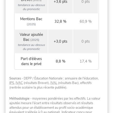
(2025)
+3,6 pts
0 pts
tendance au-dessus
du pronostic
Mentions Bac
32,8 %
60,9 %
(2025)
Valeur ajoutée
Bac
(2025)
+3,0 pts
0 pts
tendance au-dessus
du pronostic
Part d'élèves
8,8 %
17,4 %
dans le privé
Sources
- DEPP / Éducation Nationale : annuaire de l'éducation,
IPS
,
IVAC
(résultats Brevet),
IVAL
(résultats Bac), effectifs
(rentrée scolaire la plus récente publiée).
Méthodologie
- moyennes pondérées par les effectifs. La valeur
ajoutée mesure l'écart entre résultats observés et résultats
attendus pour un établissement au profil socio-académique
équivalent (calibrée à 0 au national). Indicateur conçu pour