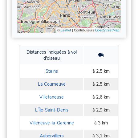
©
| Contributeurs
Leaflet
OpenStreetMap
Distances indiquées à vol
d'oiseau
Stains
à 2,5 km
La Courneuve
à 2,5 km
Villetaneuse
à 2,6 km
L'Île-Saint-Denis
à 2,9 km
Villeneuve-la-Garenne
à 3 km
Aubervilliers
à 3,1 km