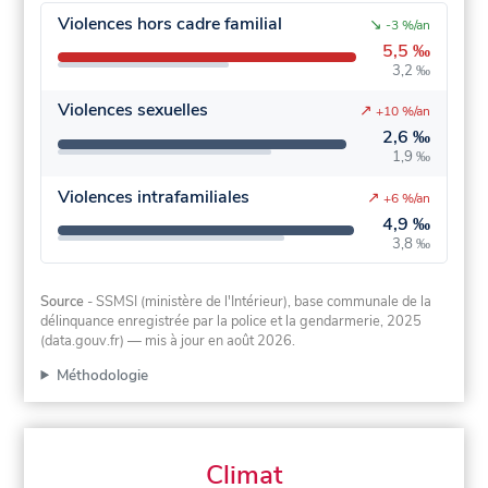
Violences hors cadre familial
↘
-3 %/an
5,5 ‰
3,2 ‰
Violences sexuelles
↗
+10 %/an
2,6 ‰
1,9 ‰
Violences intrafamiliales
↗
+6 %/an
4,9 ‰
3,8 ‰
Source
- SSMSI (ministère de l'Intérieur), base communale de la
délinquance enregistrée par la police et la gendarmerie, 2025
(data.gouv.fr)
— mis à jour en août 2026
.
Méthodologie
Climat