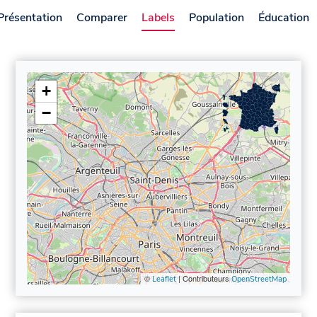
Présentation
Comparer
Labels
Population
Éducation
+
−
©
| Contributeurs
Leaflet
OpenStreetMap