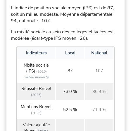
L'indice de position sociale moyen (IPS) est de
87
,
soit un
milieu modeste
.
Moyenne départementale :
94, nationale : 107.
La mixité sociale au sein des collèges et lycées est
modérée
(écart-type IPS moyen : 26).
Indicateurs
Local
National
Mixité sociale
87
107
(IPS)
(2025)
milieu modeste
Réussite Brevet
73,0 %
86,9 %
(2025)
Mentions Brevet
52,5 %
71,9 %
(2025)
Valeur ajoutée
Brevet