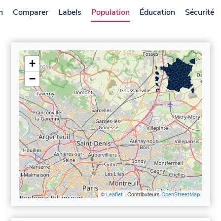
n
Comparer
Labels
Population
Éducation
Sécurité
+
−
©
| Contributeurs
Leaflet
OpenStreetMap