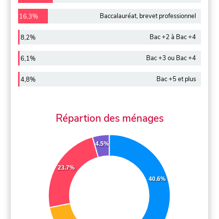
Baccalauréat, brevet professionnel
16,3%
Bac +2 à Bac +4
8,2%
Bac +3 ou Bac +4
6,1%
Bac +5 et plus
4,8%
Répartion des ménages
4.5%
23.7%
40.6%