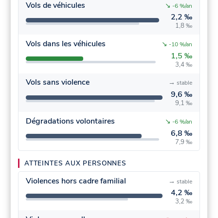
Vols de véhicules
↘
-6 %/an
2,2 ‰
1,8 ‰
Vols dans les véhicules
↘
-10 %/an
1,5 ‰
3,4 ‰
Vols sans violence
→
stable
9,6 ‰
9,1 ‰
Dégradations volontaires
↘
-6 %/an
6,8 ‰
7,9 ‰
ATTEINTES AUX PERSONNES
Violences hors cadre familial
→
stable
4,2 ‰
3,2 ‰