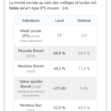
La mixité sociale au sein des collèges et lycées est
faible
(écart-type IPS moyen : 24).
Indicateurs
Local
National
Mixité sociale
77
107
(IPS)
(2025)
milieu défavorisé
Réussite Brevet
68,9 %
86,9 %
(2025)
Mentions Brevet
49,3 %
71,9 %
(2025)
Valeur ajoutée
Brevet
(2025)
+2,5 pts
0 pts
tendance au-dessus
du pronostic
Mentions Bac
31,0 %
60,9 %
(2025)