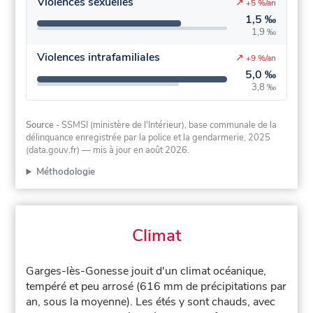
Violences sexuelles
↗
+5 %/an
1,5 ‰
1,9 ‰
Violences intrafamiliales
↗
+9 %/an
5,0 ‰
3,8 ‰
Source
- SSMSI (ministère de l'Intérieur), base communale de la
délinquance enregistrée par la police et la gendarmerie, 2025
(data.gouv.fr)
— mis à jour en août 2026
.
Méthodologie
Climat
Garges-lès-Gonesse jouit d'un climat océanique,
tempéré et peu arrosé (616 mm de précipitations par
an, sous la moyenne). Les étés y sont chauds, avec