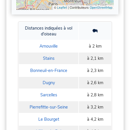
©
| Contributeurs
Leaflet
OpenStreetMap
Distances indiquées à vol
d'oiseau
Arnouville
à 2 km
Stains
à 2,1 km
Bonneuil-en-France
à 2,3 km
Dugny
à 2,6 km
Sarcelles
à 2,8 km
Pierrefitte-sur-Seine
à 3,2 km
Le Bourget
à 4,2 km