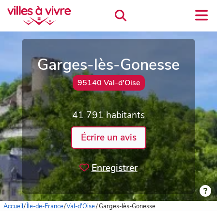
Garges-lès-Gonesse
95140 Val-d'Oise
41 791 habitants
Écrire un avis
Enregistrer
Accueil
/
Île-de-France
/
Val-d'Oise
/
Garges-lès-Gonesse