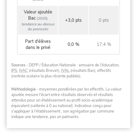
Valeur ajoutée
Bac
(2025)
+3,0 pts
0 pts
tendance au-dessus
du pronostic
Part d'élèves
0,0 %
17,4 %
dans le privé
Sources
- DEPP / Éducation Nationale : annuaire de l'éducation,
IPS
,
IVAC
(résultats Brevet),
IVAL
(résultats Bac), effectifs
(rentrée scolaire la plus récente publiée).
Méthodologie
- moyennes pondérées par les effectifs. La valeur
ajoutée mesure l'écart entre résultats observés et résultats
attendus pour un établissement au profil socio-académique
équivalent (calibrée à 0 au national). Indicateur conçu pour
s'appliquer à l'établissement ; son agrégation par commune
indique une tendance, pas un palmarès.