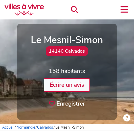
Le Mesnil-Simon
14140 Calvados
158 habitants
Écrire un avis
Enregistrer
Accueil
/
Normandie
/
Calvados
/
Le Mesnil-Simon