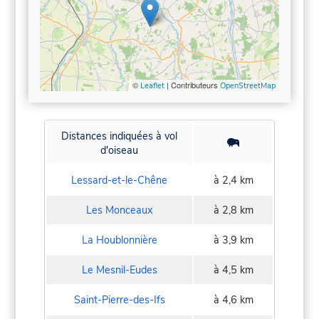
©
| Contributeurs
Leaflet
OpenStreetMap
Distances indiquées à vol
d'oiseau
Lessard-et-le-Chêne
à 2,4 km
Les Monceaux
à 2,8 km
La Houblonnière
à 3,9 km
Le Mesnil-Eudes
à 4,5 km
Saint-Pierre-des-Ifs
à 4,6 km