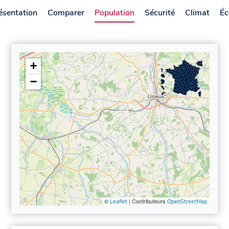
ésentation
Comparer
Population
Sécurité
Climat
Éc
+
−
©
| Contributeurs
Leaflet
OpenStreetMap