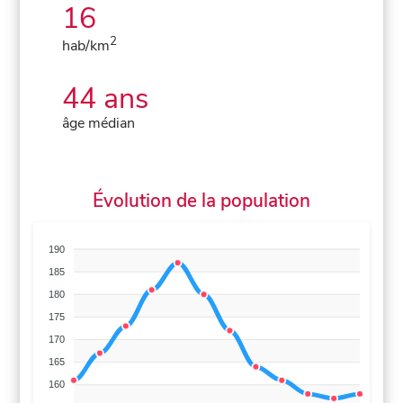
16
2
hab/km
44 ans
âge médian
Évolution de la population
190
185
180
175
170
165
160