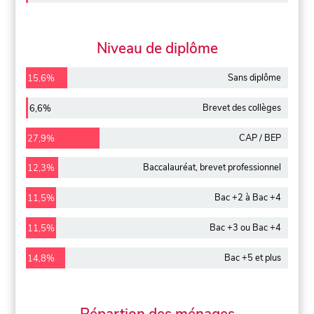
Niveau de diplôme
Sans diplôme
15,6%
Brevet des collèges
6,6%
CAP / BEP
27,9%
Baccalauréat, brevet professionnel
12,3%
Bac +2 à Bac +4
11,5%
Bac +3 ou Bac +4
11,5%
Bac +5 et plus
14,8%
Répartion des ménages