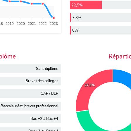
22,5%
7,8%
18
2019
2020
2021
2022
2023
0%
iplôme
Réparti
Sans diplôme
Brevet des collèges
27.3%
CAP / BEP
Baccalauréat, brevet professionnel
Bac +2 à Bac +4