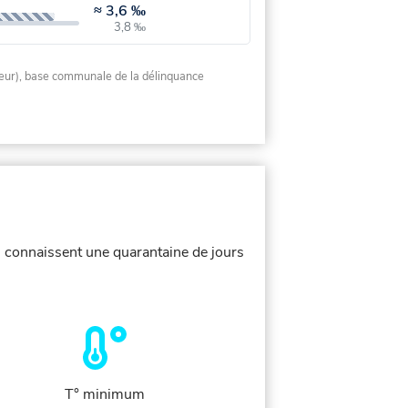
≈
3,6 ‰
3,8 ‰
rieur), base communale de la délinquance
s connaissent une quarantaine de jours
T° minimum