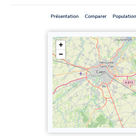
Présentation
Comparer
Populatio
+
−