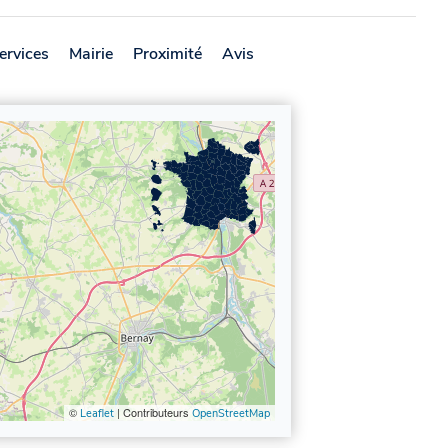
ervices
Mairie
Proximité
Avis
©
| Contributeurs
Leaflet
OpenStreetMap