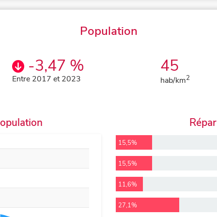
Population
-3,47 %
45
Entre 2017 et 2023
2
hab/km
population
Répart
15,5%
15,5%
11,6%
27,1%