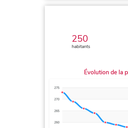
250
habitants
Évolution de la 
275
270
265
260