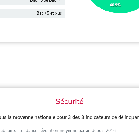
Bac +3 ou Bac +4
40.9%
Bac +5 et plus
Sécurité
ous la moyenne nationale pour 3 des 3 indicateurs
de délinquan
habitants
· tendance : évolution moyenne par an depuis 2016