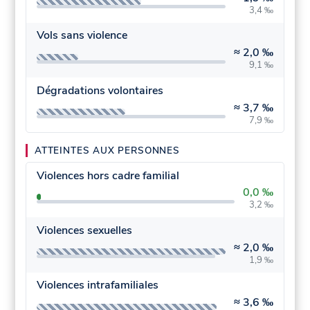
3,4 ‰
Vols sans violence
≈
2,0 ‰
9,1 ‰
Dégradations volontaires
≈
3,7 ‰
7,9 ‰
ATTEINTES AUX PERSONNES
Violences hors cadre familial
0,0 ‰
3,2 ‰
Violences sexuelles
≈
2,0 ‰
1,9 ‰
Violences intrafamiliales
≈
3,6 ‰