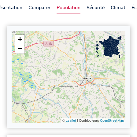
ésentation
Comparer
Population
Sécurité
Climat
Éc
+
−
©
| Contributeurs
Leaflet
OpenStreetMap