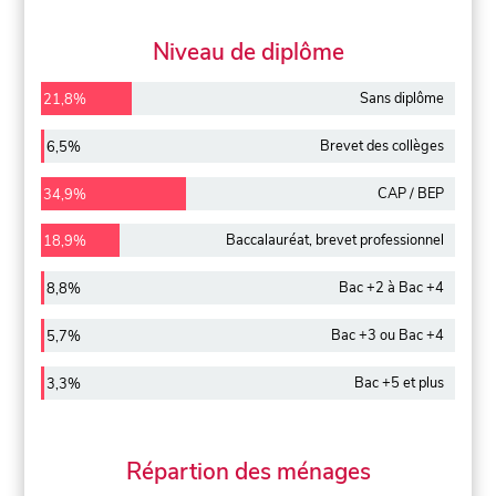
Niveau de diplôme
Sans diplôme
21,8%
Brevet des collèges
6,5%
CAP / BEP
34,9%
Baccalauréat, brevet professionnel
18,9%
Bac +2 à Bac +4
8,8%
Bac +3 ou Bac +4
5,7%
Bac +5 et plus
3,3%
Répartion des ménages