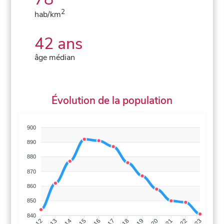
2
hab/km
42 ans
âge médian
Évolution de la population
900
890
880
870
860
850
840