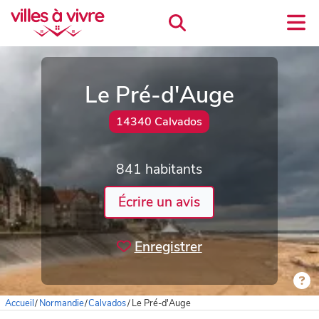
Le Pré-d'Auge
14340 Calvados
841 habitants
Écrire un avis
Enregistrer
Accueil
/
Normandie
/
Calvados
/
Le Pré-d'Auge