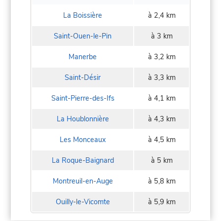
La Boissière
à 2,4 km
Saint-Ouen-le-Pin
à 3 km
Manerbe
à 3,2 km
Saint-Désir
à 3,3 km
Saint-Pierre-des-Ifs
à 4,1 km
La Houblonnière
à 4,3 km
Les Monceaux
à 4,5 km
La Roque-Baignard
à 5 km
Montreuil-en-Auge
à 5,8 km
Ouilly-le-Vicomte
à 5,9 km