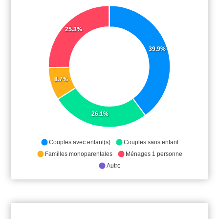
25.3%
39.9%
8.7%
26.1%
Couples avec enfant(s)
Couples sans enfant
Familles monoparentales
Ménages 1 personne
Autre