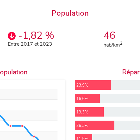
Population
-1,82 %
46
Entre 2017 et 2023
2
hab/km
population
Répart
23,9%
16,6%
19,3%
26,3%
11,5%