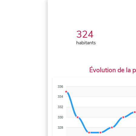
324
habitants
Évolution de la 
336
334
332
330
328