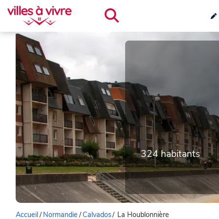
324 habitants
Accueil
/
Normandie
/
Calvados
/
La Houblonnière