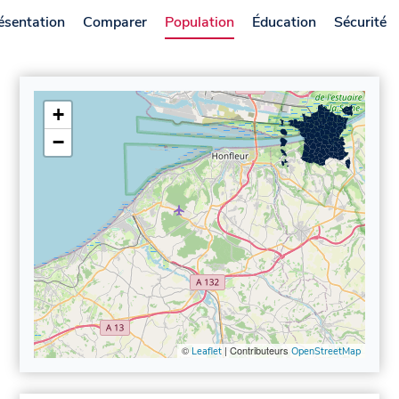
ésentation
Comparer
Population
Éducation
Sécurité
+
−
©
| Contributeurs
Leaflet
OpenStreetMap