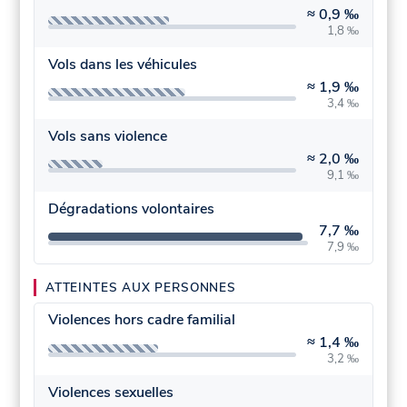
≈
0,9 ‰
1,8 ‰
Vols dans les véhicules
≈
1,9 ‰
3,4 ‰
Vols sans violence
≈
2,0 ‰
9,1 ‰
Dégradations volontaires
7,7 ‰
7,9 ‰
ATTEINTES AUX PERSONNES
Violences hors cadre familial
≈
1,4 ‰
3,2 ‰
Violences sexuelles