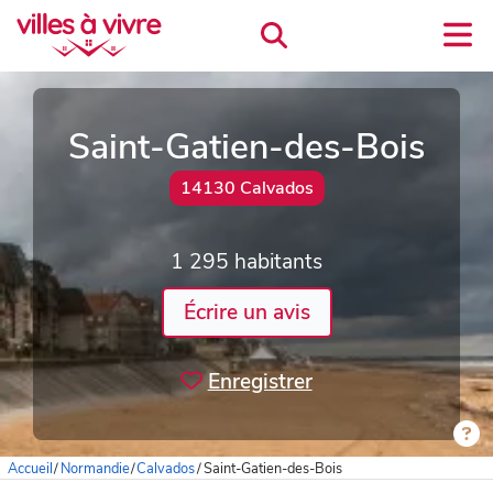
Saint-Gatien-des-Bois
14130 Calvados
1 295 habitants
Écrire un avis
Enregistrer
Accueil
/
Normandie
/
Calvados
/
Saint-Gatien-des-Bois