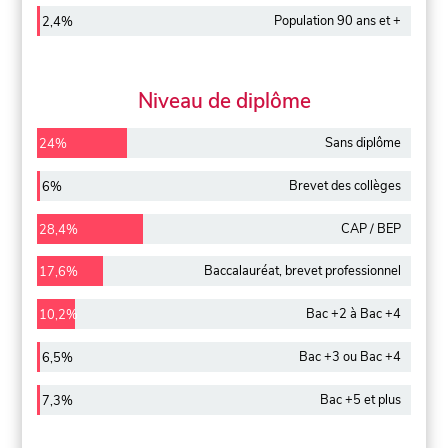
Population 90 ans et +
2,4%
Niveau de diplôme
Sans diplôme
24%
Brevet des collèges
6%
CAP / BEP
28,4%
Baccalauréat, brevet professionnel
17,6%
Bac +2 à Bac +4
10,2%
Bac +3 ou Bac +4
6,5%
Bac +5 et plus
7,3%