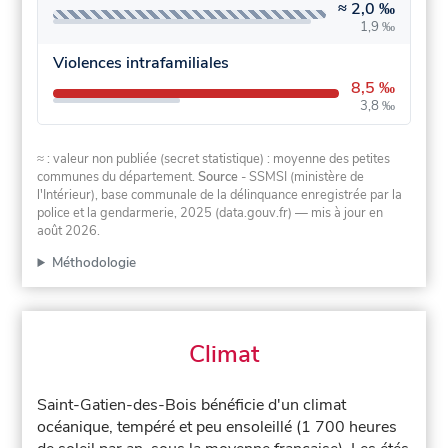
≈
2,0 ‰
1,9 ‰
Violences intrafamiliales
8,5 ‰
3,8 ‰
≈ : valeur non publiée (secret statistique) : moyenne des petites
communes du département.
Source
- SSMSI (ministère de
l'Intérieur), base communale de la délinquance enregistrée par la
police et la gendarmerie, 2025 (data.gouv.fr)
— mis à jour en
août 2026
.
Méthodologie
Climat
Saint-Gatien-des-Bois bénéficie d'un climat
océanique, tempéré et peu ensoleillé (1 700 heures