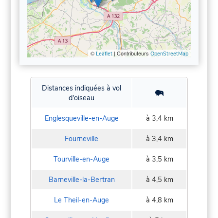
©
| Contributeurs
Leaflet
OpenStreetMap
Distances indiquées à vol
d'oiseau
Englesqueville-en-Auge
à 3,4 km
Fourneville
à 3,4 km
Tourville-en-Auge
à 3,5 km
Barneville-la-Bertran
à 4,5 km
Le Theil-en-Auge
à 4,8 km