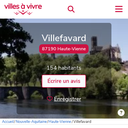
Villefavard
87190 Haute-Vienne
154 habitants
Écrire un avis
Enregistrer
Accueil
/
Nouvelle-Aquitaine
/
Haute-Vienne
/
Villefavard