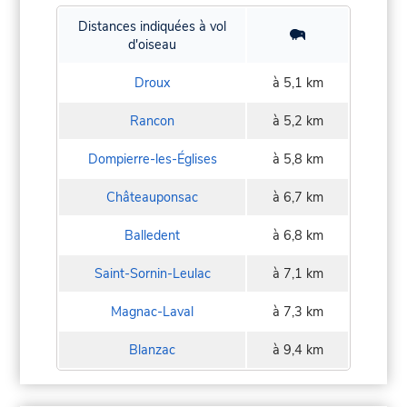
Distances indiquées à vol
d'oiseau
Droux
à 5,1 km
Rancon
à 5,2 km
Dompierre-les-Églises
à 5,8 km
Châteauponsac
à 6,7 km
Balledent
à 6,8 km
Saint-Sornin-Leulac
à 7,1 km
Magnac-Laval
à 7,3 km
Blanzac
à 9,4 km