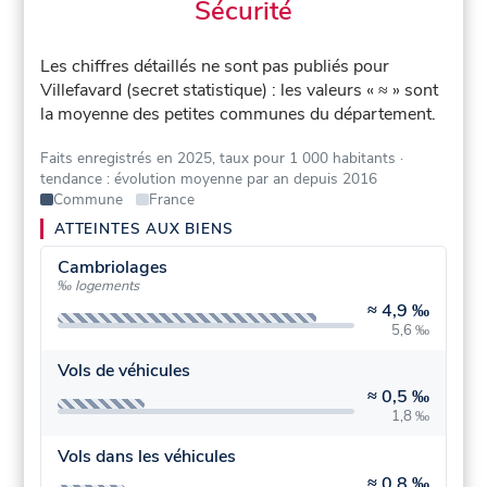
Sécurité
Les chiffres détaillés ne sont pas publiés pour
Villefavard (secret statistique) : les valeurs « ≈ » sont
la moyenne des petites communes du département.
Faits enregistrés en 2025, taux pour 1 000 habitants
·
tendance : évolution moyenne par an depuis 2016
Commune
France
ATTEINTES AUX BIENS
Cambriolages
‰ logements
≈
4,9 ‰
5,6 ‰
Vols de véhicules
≈
0,5 ‰
1,8 ‰
Vols dans les véhicules
≈
0,8 ‰