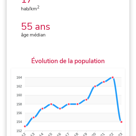
2
hab/km
55 ans
âge médian
Évolution de la population
164
162
160
158
156
154
152