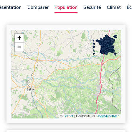
ésentation
Comparer
Population
Sécurité
Climat
Éc
+
−
©
| Contributeurs
Leaflet
OpenStreetMap