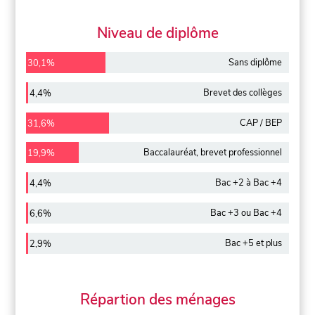
Niveau de diplôme
Sans diplôme
30,1%
Brevet des collèges
4,4%
CAP / BEP
31,6%
Baccalauréat, brevet professionnel
19,9%
Bac +2 à Bac +4
4,4%
Bac +3 ou Bac +4
6,6%
Bac +5 et plus
2,9%
Répartion des ménages