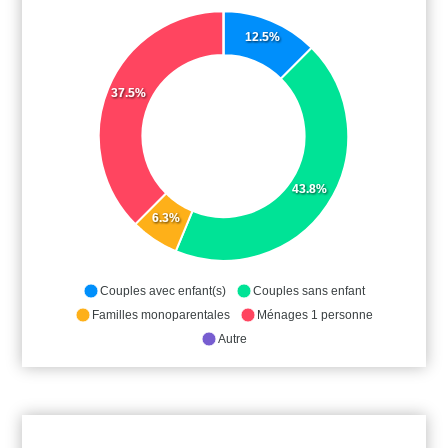
12.5%
37.5%
43.8%
6.3%
Couples avec enfant(s)
Couples sans enfant
Familles monoparentales
Ménages 1 personne
Autre