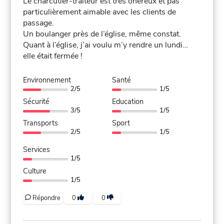
Le charcutier-traiteur est très onéreux et pas
particulièrement aimable avec les clients de
passage.
Un boulanger près de l’église, même constat.
Quant à l’église, j’ai voulu m’y rendre un lundi…
elle était fermée !
Environnement
Santé
2/5
1/5
Sécurité
Education
3/5
1/5
Transports
Sport
2/5
1/5
Services
1/5
Culture
1/5
Répondre
0
0