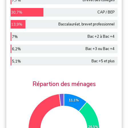
7,7%
CAP / BEP
30,7%
Baccalauréat, brevet professionnel
13,9%
Bac +2 à Bac +4
7%
Bac +3 ou Bac +4
6,2%
Bac +5 et plus
5,1%
Répartion des ménages
11.1%
26.5%