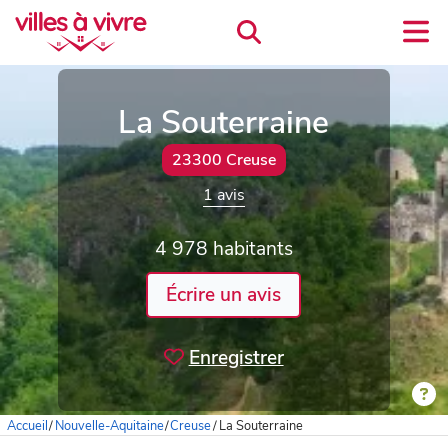
La Souterraine
23300 Creuse
1 avis
4 978 habitants
Écrire un avis
Enregistrer
Accueil
/
Nouvelle-Aquitaine
/
Creuse
/
La Souterraine