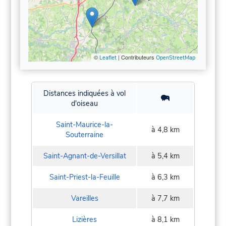
©
| Contributeurs
Leaflet
OpenStreetMap
Distances indiquées à vol
d'oiseau
Saint-Maurice-la-
à 4,8 km
Souterraine
Saint-Agnant-de-Versillat
à 5,4 km
Saint-Priest-la-Feuille
à 6,3 km
Vareilles
à 7,7 km
Lizières
à 8,1 km