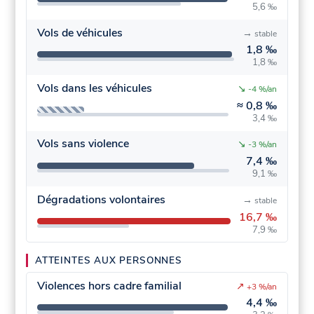
5,6 ‰
Vols de véhicules
→
stable
1,8 ‰
1,8 ‰
Vols dans les véhicules
↘
-4 %/an
≈
0,8 ‰
3,4 ‰
Vols sans violence
↘
-3 %/an
7,4 ‰
9,1 ‰
Dégradations volontaires
→
stable
16,7 ‰
7,9 ‰
ATTEINTES AUX PERSONNES
Violences hors cadre familial
↗
+3 %/an
4,4 ‰