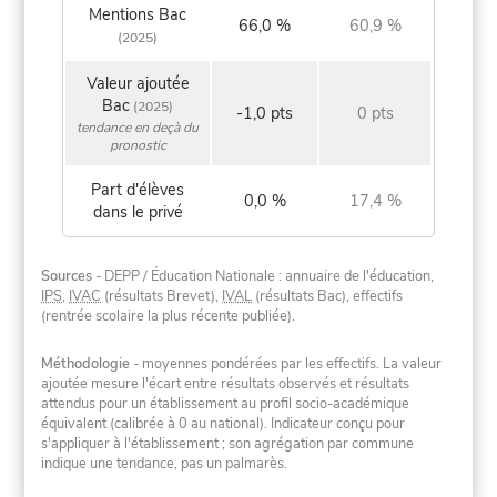
Mentions Bac
66,0 %
60,9 %
(2025)
Valeur ajoutée
Bac
(2025)
-1,0 pts
0 pts
tendance en deçà du
pronostic
Part d'élèves
0,0 %
17,4 %
dans le privé
Sources
- DEPP / Éducation Nationale : annuaire de l'éducation,
IPS
,
IVAC
(résultats Brevet),
IVAL
(résultats Bac), effectifs
(rentrée scolaire la plus récente publiée).
Méthodologie
- moyennes pondérées par les effectifs. La valeur
ajoutée mesure l'écart entre résultats observés et résultats
attendus pour un établissement au profil socio-académique
équivalent (calibrée à 0 au national). Indicateur conçu pour
s'appliquer à l'établissement ; son agrégation par commune
indique une tendance, pas un palmarès.