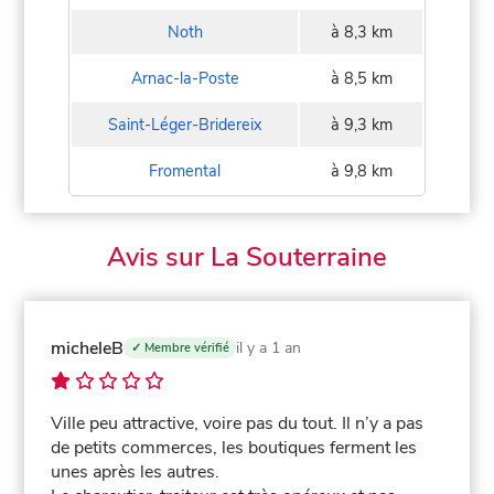
Noth
à 8,3 km
Arnac-la-Poste
à 8,5 km
Saint-Léger-Bridereix
à 9,3 km
Fromental
à 9,8 km
Avis sur La Souterraine
micheleB
il y a 1 an
✓ Membre vérifié
Ville peu attractive, voire pas du tout. Il n’y a pas
de petits commerces, les boutiques ferment les
unes après les autres.