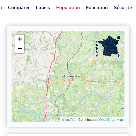
n
Comparer
Labels
Population
Éducation
Sécurité
+
−
©
| Contributeurs
Leaflet
OpenStreetMap