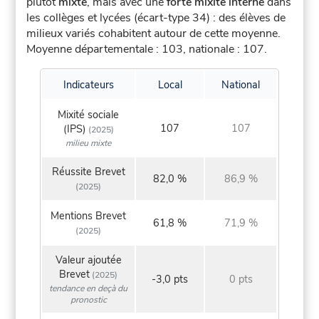
plutôt
mixte
, mais avec une
forte mixité interne
dans
les collèges et lycées (écart-type 34) : des élèves de
milieux variés cohabitent autour de cette moyenne.
Moyenne départementale : 103, nationale : 107.
Indicateurs
Local
National
Mixité sociale
107
107
(IPS)
(2025)
milieu mixte
Réussite Brevet
82,0 %
86,9 %
(2025)
Mentions Brevet
61,8 %
71,9 %
(2025)
Valeur ajoutée
Brevet
(2025)
-3,0 pts
0 pts
tendance en deçà du
pronostic