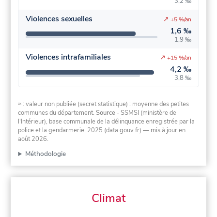
3,2 ‰
Violences sexuelles
↗
+5 %/an
1,6 ‰
1,9 ‰
Violences intrafamiliales
↗
+15 %/an
4,2 ‰
3,8 ‰
≈ : valeur non publiée (secret statistique) : moyenne des petites
communes du département.
Source
- SSMSI (ministère de
l'Intérieur), base communale de la délinquance enregistrée par la
police et la gendarmerie, 2025 (data.gouv.fr)
— mis à jour en
août 2026
.
Méthodologie
Climat