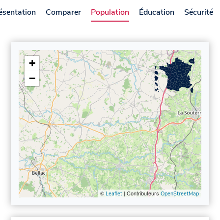
ésentation
Comparer
Population
Éducation
Sécurité
+
−
©
| Contributeurs
Leaflet
OpenStreetMap