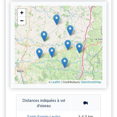
+
−
©
| Contributeurs
Leaflet
OpenStreetMap
Distances indiquées à vol
d'oiseau
Saint-Sornin-Leulac
à 4,3 km