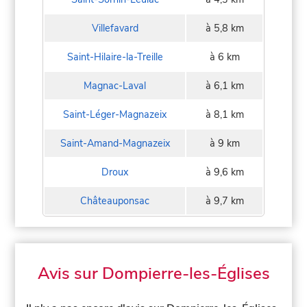
Villefavard
à 5,8 km
Saint-Hilaire-la-Treille
à 6 km
Magnac-Laval
à 6,1 km
Saint-Léger-Magnazeix
à 8,1 km
Saint-Amand-Magnazeix
à 9 km
Droux
à 9,6 km
Châteauponsac
à 9,7 km
Avis sur Dompierre-les-Églises