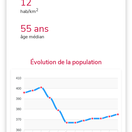
12
2
hab/km
55 ans
âge médian
Évolution de la population
410
400
390
380
370
360