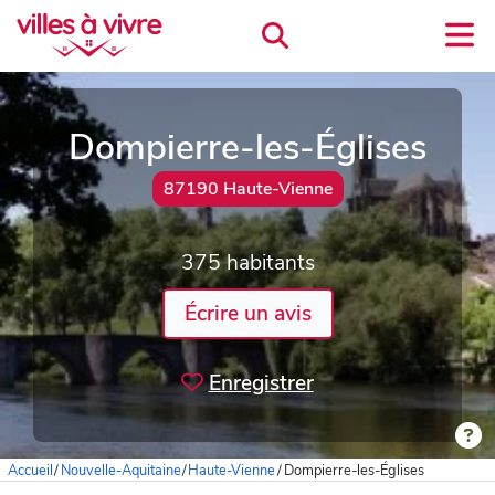
Dompierre-les-Églises
87190 Haute-Vienne
375 habitants
Écrire un avis
Enregistrer
Accueil
/
Nouvelle-Aquitaine
/
Haute-Vienne
/
Dompierre-les-Églises