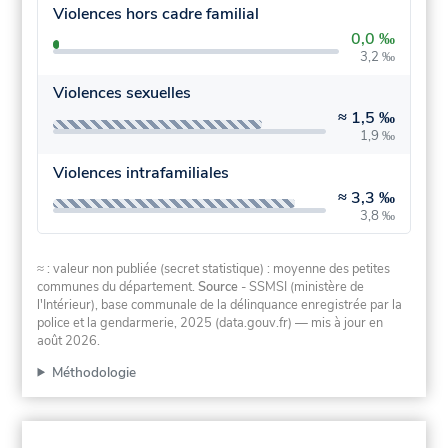
Violences hors cadre familial
0,0 ‰
3,2 ‰
Violences sexuelles
≈
1,5 ‰
1,9 ‰
Violences intrafamiliales
≈
3,3 ‰
3,8 ‰
≈ : valeur non publiée (secret statistique) : moyenne des petites
communes du département.
Source
- SSMSI (ministère de
l'Intérieur), base communale de la délinquance enregistrée par la
police et la gendarmerie, 2025 (data.gouv.fr)
— mis à jour en
août 2026
.
Méthodologie