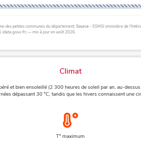
oyenne des petites communes du département.
Source
- SSMSI (ministère de l'Inté
 (data.gouv.fr)
— mis à jour en août 2026
.
Climat
éré et bien ensoleillé (2 300 heures de soleil par an, au-dessus
rnées dépassant 30 °C, tandis que les hivers connaissent une cin
T° maximum