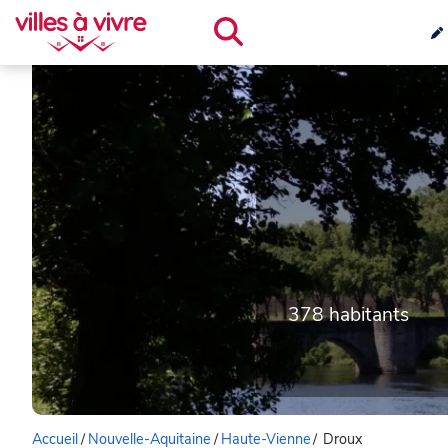
378 habitants
Accueil
/
Nouvelle-Aquitaine
/
Haute-Vienne
/
Droux