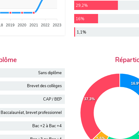
29,2%
16%
18
2019
2020
2021
2022
2023
1,1%
iplôme
Réparti
Sans diplôme
16.
Brevet des collèges
CAP / BEP
37.3%
Baccalauréat, brevet professionnel
Bac +2 à Bac +4
5.6%