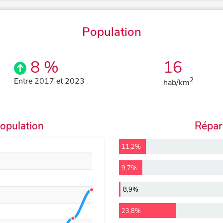
Population
8 %
16
Entre 2017 et 2023
2
hab/km
population
Répart
11,2%
9,7%
8,9%
23,8%