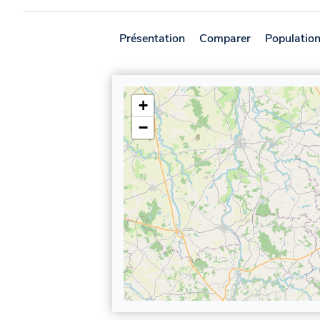
Présentation
Comparer
Populatio
+
−