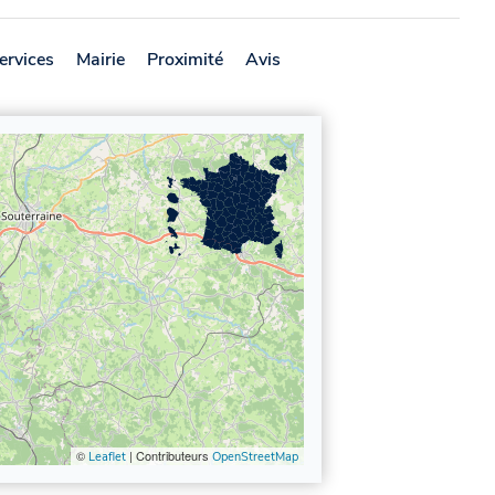
ervices
Mairie
Proximité
Avis
©
| Contributeurs
Leaflet
OpenStreetMap