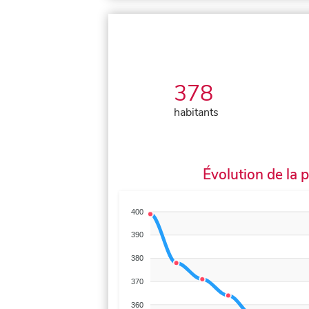
378
habitants
Évolution de la 
400
390
380
370
360