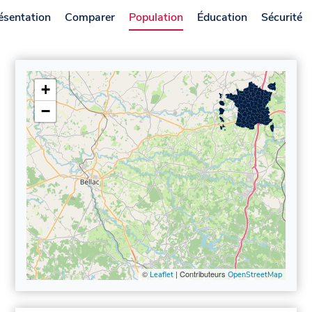
ésentation
Comparer
Population
Éducation
Sécurité
+
−
©
| Contributeurs
Leaflet
OpenStreetMap