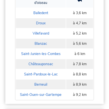
d'oiseau
Balledent
à 3,6 km
Droux
à 4,7 km
Villefavard
à 5,2 km
Blanzac
à 5,6 km
Saint-Junien-les-Combes
à 6 km
Châteauponsac
à 7,8 km
Saint-Pardoux-le-Lac
à 8,8 km
Berneuil
à 8,9 km
Saint-Ouen-sur-Gartempe
à 9,2 km