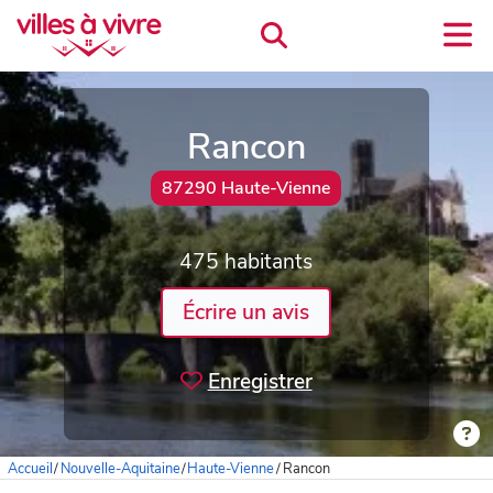
Rancon
87290 Haute-Vienne
475 habitants
Écrire un avis
Enregistrer
Accueil
/
Nouvelle-Aquitaine
/
Haute-Vienne
/
Rancon