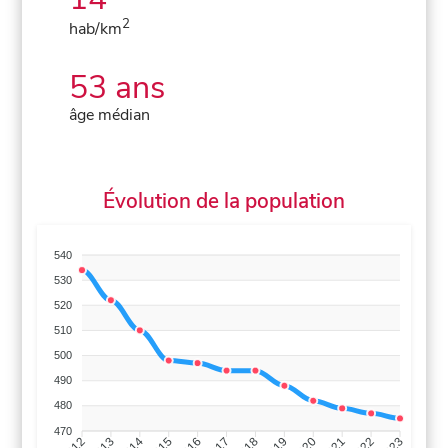
2
hab/km
53 ans
âge médian
Évolution de la population
540
530
520
510
500
490
480
470