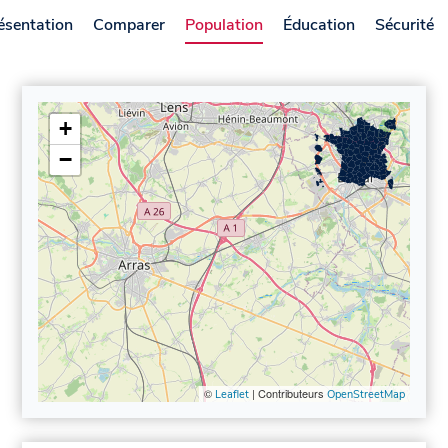
ésentation
Comparer
Population
Éducation
Sécurité
+
−
©
| Contributeurs
Leaflet
OpenStreetMap