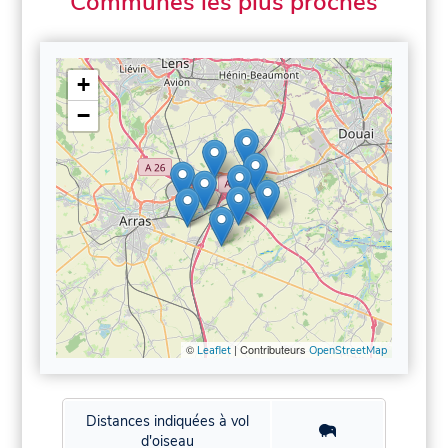
Communes les plus proches
+
−
©
| Contributeurs
Leaflet
OpenStreetMap
Distances indiquées à vol
d'oiseau