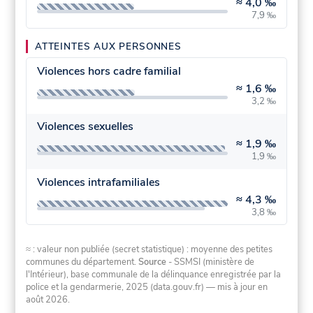
≈
4,0 ‰
7,9 ‰
ATTEINTES AUX PERSONNES
Violences hors cadre familial
≈
1,6 ‰
3,2 ‰
Violences sexuelles
≈
1,9 ‰
1,9 ‰
Violences intrafamiliales
≈
4,3 ‰
3,8 ‰
≈ : valeur non publiée (secret statistique) : moyenne des petites
communes du département.
Source
- SSMSI (ministère de
l'Intérieur), base communale de la délinquance enregistrée par la
police et la gendarmerie, 2025 (data.gouv.fr)
— mis à jour en
août 2026
.