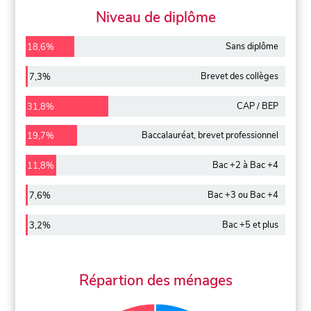
Niveau de diplôme
Sans diplôme
18,6%
Brevet des collèges
7,3%
CAP / BEP
31,8%
Baccalauréat, brevet professionnel
19,7%
Bac +2 à Bac +4
11,8%
Bac +3 ou Bac +4
7,6%
Bac +5 et plus
3,2%
Répartion des ménages