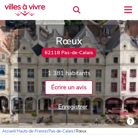
Rœux
62118 Pas-de-Calais
1 381 habitants
Écrire un avis
Enregistrer
Accueil
/
Hauts-de-France
/
Pas-de-Calais
/
Rœux