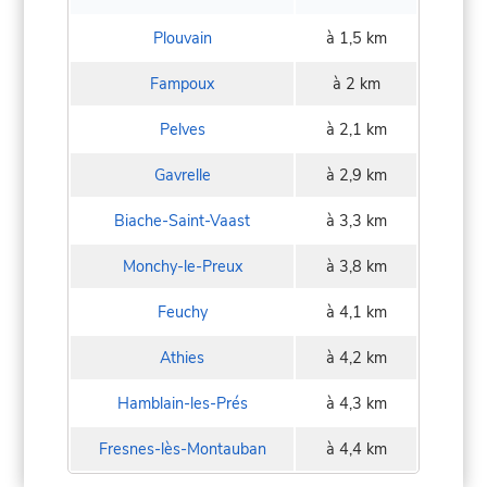
Plouvain
à 1,5 km
Fampoux
à 2 km
Pelves
à 2,1 km
Gavrelle
à 2,9 km
Biache-Saint-Vaast
à 3,3 km
Monchy-le-Preux
à 3,8 km
Feuchy
à 4,1 km
Athies
à 4,2 km
Hamblain-les-Prés
à 4,3 km
Fresnes-lès-Montauban
à 4,4 km