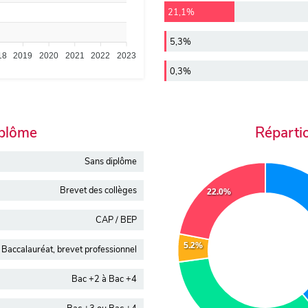
21,1%
5,3%
18
2019
2020
2021
2022
2023
0,3%
iplôme
Réparti
Sans diplôme
Brevet des collèges
22.0%
CAP / BEP
5.2%
Baccalauréat, brevet professionnel
Bac +2 à Bac +4