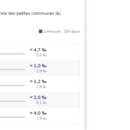
moyenne des petites communes du
Commune
France
≈
4,7 ‰
5,6 ‰
≈
1,0 ‰
1,8 ‰
≈
1,2 ‰
3,4 ‰
≈
2,0 ‰
9,1 ‰
≈
4,0 ‰
7,9 ‰