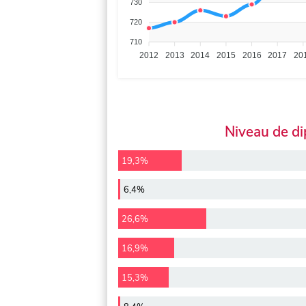
730
720
710
2012
2013
2014
2015
2016
2017
20
Niveau de d
19,3%
6,4%
26,6%
16,9%
15,3%