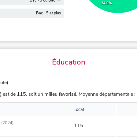
Bac +3 ou Bac +4
34.0%
Bac +5 et plus
Éducation
ole).
) est de
115
,
soit un
milieu favorisé
.
Moyenne départementale : 9
Local
(2024)
115