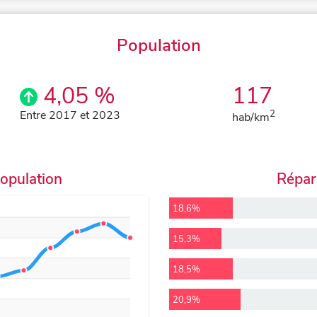
Population
4,05 %
117
Entre 2017 et 2023
2
hab/km
population
Répart
18,6%
15,3%
18,5%
20,9%