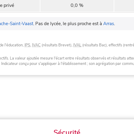
e privé
0,0 %
ache-Saint-Vaast
.
Pas de lycée, le plus proche est à
Arras
.
de l'éducation,
IPS
,
IVAC
(résultats Brevet),
IVAL
(résultats Bac), effectifs (rentr
tifs. La valeur ajoutée mesure l'écart entre résultats observés et résultats atte
. Indicateur conçu pour s'appliquer à l'établissement ; son agrégation par com
Sécurité