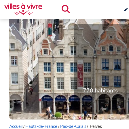
770 habitants
Accueil
/
Hauts-de-France
/
Pas-de-Calais
/
Pelves