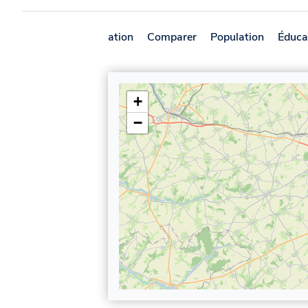
Présentation
Comparer
Population
Éduca
+
−