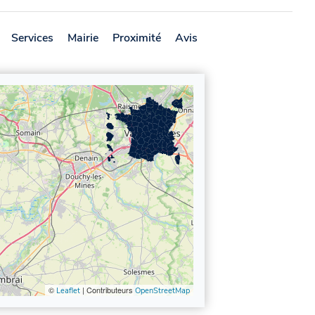
Services
Mairie
Proximité
Avis
©
| Contributeurs
Leaflet
OpenStreetMap