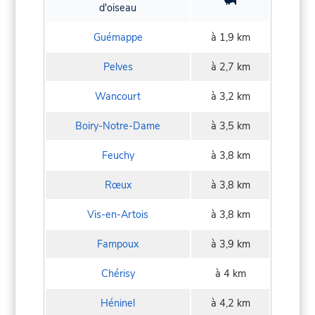
d'oiseau
Guémappe
à 1,9 km
Pelves
à 2,7 km
Wancourt
à 3,2 km
Boiry-Notre-Dame
à 3,5 km
Feuchy
à 3,8 km
Rœux
à 3,8 km
Vis-en-Artois
à 3,8 km
Fampoux
à 3,9 km
Chérisy
à 4 km
Héninel
à 4,2 km