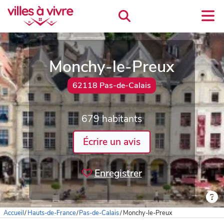
Monchy-le-Preux
62118 Pas-de-Calais
679 habitants
Écrire un avis
Enregistrer
Accueil
/
Hauts-de-France
/
Pas-de-Calais
/
Monchy-le-Preux