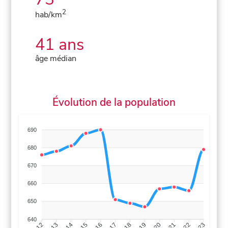
2
hab/km
41 ans
âge médian
Évolution de la population
690
680
670
660
650
640