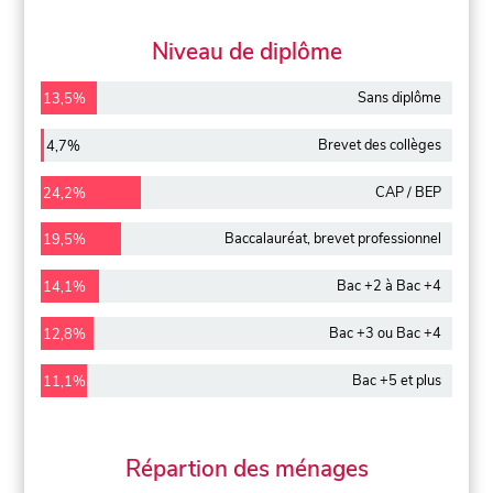
Niveau de diplôme
Sans diplôme
13,5%
Brevet des collèges
4,7%
CAP / BEP
24,2%
Baccalauréat, brevet professionnel
19,5%
Bac +2 à Bac +4
14,1%
Bac +3 ou Bac +4
12,8%
Bac +5 et plus
11,1%
Répartion des ménages