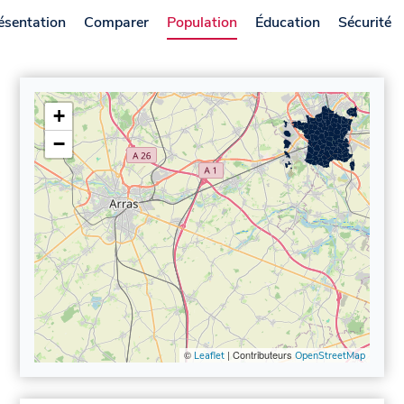
ésentation
Comparer
Population
Éducation
Sécurité
+
−
©
| Contributeurs
Leaflet
OpenStreetMap