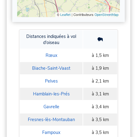
©
| Contributeurs
Leaflet
OpenStreetMap
Distances indiquées à vol
d'oiseau
Rœux
à 1,5 km
Biache-Saint-Vaast
à 1,9 km
Pelves
à 2,1 km
Hamblain-les-Prés
à 3,1 km
Gavrelle
à 3,4 km
Fresnes-lès-Montauban
à 3,5 km
Fampoux
à 3,5 km