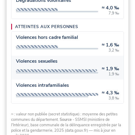
Dégradations volontaires
≈
4,0 ‰
7,9 ‰
ATTEINTES AUX PERSONNES
Violences hors cadre familial
≈
1,6 ‰
3,2 ‰
Violences sexuelles
≈
1,9 ‰
1,9 ‰
Violences intrafamiliales
≈
4,3 ‰
3,8 ‰
≈ : valeur non publiée (secret statistique) : moyenne des petites
communes du département.
Source
- SSMSI (ministère de
l'Intérieur), base communale de la délinquance enregistrée par la
police et la gendarmerie, 2025 (data.gouv.fr)
— mis à jour en