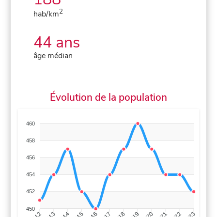
2
hab/km
44 ans
âge médian
Évolution de la population
460
458
456
454
452
450