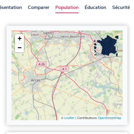
ésentation
Comparer
Population
Éducation
Sécurité
+
−
©
| Contributeurs
Leaflet
OpenStreetMap