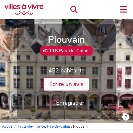
Plouvain
62118 Pas-de-Calais
452 habitants
Écrire un avis
Enregistrer
Accueil
/
Hauts-de-France
/
Pas-de-Calais
/
Plouvain