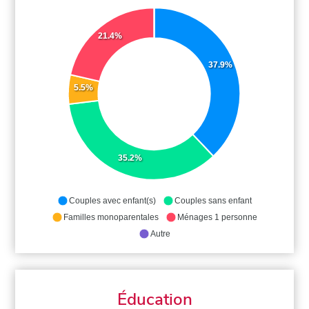
21.4%
37.9%
5.5%
35.2%
Couples avec enfant(s)
Couples sans enfant
Familles monoparentales
Ménages 1 personne
Autre
Éducation