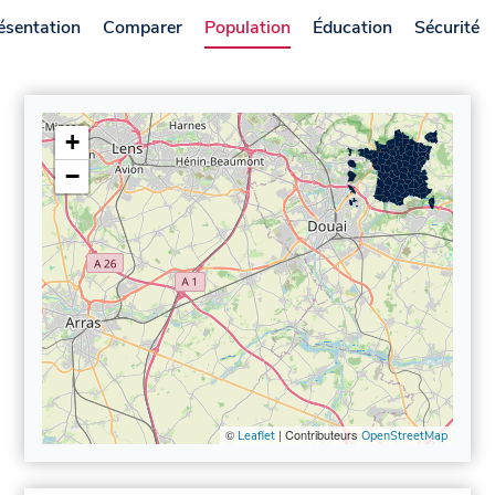
ésentation
Comparer
Population
Éducation
Sécurité
+
−
©
| Contributeurs
Leaflet
OpenStreetMap