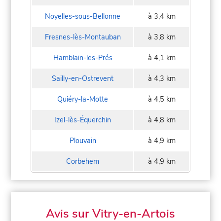
Noyelles-sous-Bellonne
à 3,4 km
Fresnes-lès-Montauban
à 3,8 km
Hamblain-les-Prés
à 4,1 km
Sailly-en-Ostrevent
à 4,3 km
Quiéry-la-Motte
à 4,5 km
Izel-lès-Équerchin
à 4,8 km
Plouvain
à 4,9 km
Corbehem
à 4,9 km
Avis sur Vitry-en-Artois