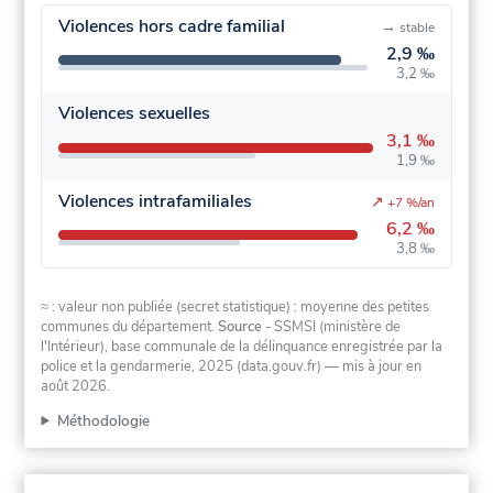
Violences hors cadre familial
→
stable
2,9 ‰
3,2 ‰
Violences sexuelles
3,1 ‰
1,9 ‰
Violences intrafamiliales
↗
+7 %/an
6,2 ‰
3,8 ‰
≈ : valeur non publiée (secret statistique) : moyenne des petites
communes du département.
Source
- SSMSI (ministère de
l'Intérieur), base communale de la délinquance enregistrée par la
police et la gendarmerie, 2025 (data.gouv.fr)
— mis à jour en
août 2026
.
Méthodologie