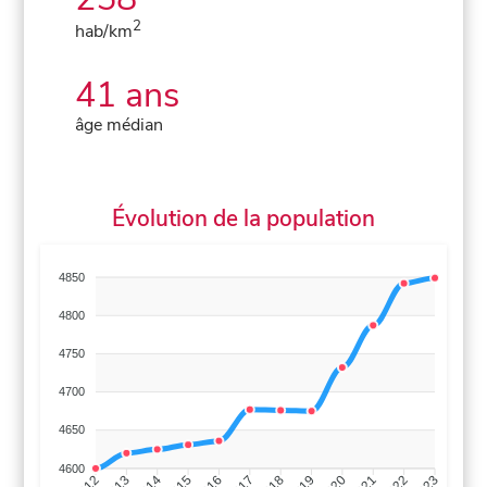
2
hab/km
41 ans
âge médian
Évolution de la population
4850
4800
4750
4700
4650
4600