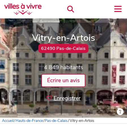
Vitry-en-Artois
62490 Pas-de-Calais
4 849 habitants
Écrire un avis
Enregistrer
Accueil
/
Hauts-de-France
/
Pas-de-Calais
/
Vitry-en-Artois