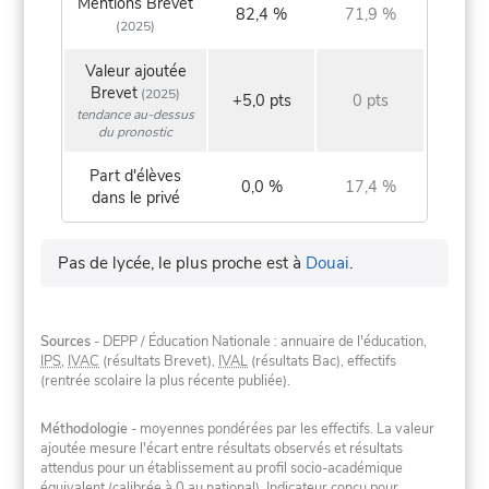
Mentions Brevet
82,4 %
71,9 %
(2025)
Valeur ajoutée
Brevet
(2025)
+5,0 pts
0 pts
tendance au-dessus
du pronostic
Part d'élèves
0,0 %
17,4 %
dans le privé
Pas de lycée, le plus proche est à
Douai
.
Sources
- DEPP / Éducation Nationale : annuaire de l'éducation,
IPS
,
IVAC
(résultats Brevet),
IVAL
(résultats Bac), effectifs
(rentrée scolaire la plus récente publiée).
Méthodologie
- moyennes pondérées par les effectifs. La valeur
ajoutée mesure l'écart entre résultats observés et résultats
attendus pour un établissement au profil socio-académique
équivalent (calibrée à 0 au national). Indicateur conçu pour