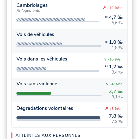
Cambriolages
↗
+12 %/an
‰ logements
≈
4,7 ‰
5,6 ‰
Vols de véhicules
≈
1,0 ‰
1,8 ‰
Vols dans les véhicules
↘
-10 %/an
≈
1,2 ‰
3,4 ‰
Vols sans violence
↘
-4 %/an
3,7 ‰
9,1 ‰
Dégradations volontaires
↗
+5 %/an
7,8 ‰
7,9 ‰
ATTEINTES AUX PERSONNES