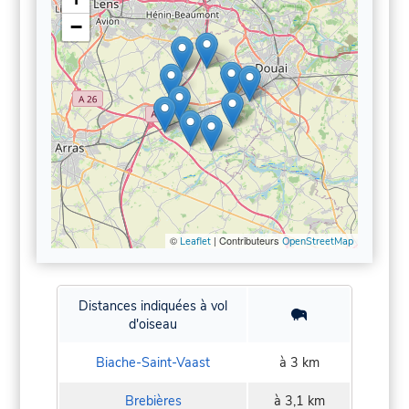
−
©
| Contributeurs
Leaflet
OpenStreetMap
Distances indiquées à vol
d'oiseau
Biache-Saint-Vaast
à 3 km
Brebières
à 3,1 km