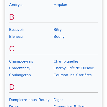
Andryes
Arquian
B
Beauvoir
Bitry
Bléneau
Bouhy
C
Champcevrais
Champignelles
Charentenay
Charny Orée de Puisaye
Coulangeron
Courson-les-Carrières
D
Dampierre-sous-Bouhy
Diges
Dracy
Druyes-les-Belles-