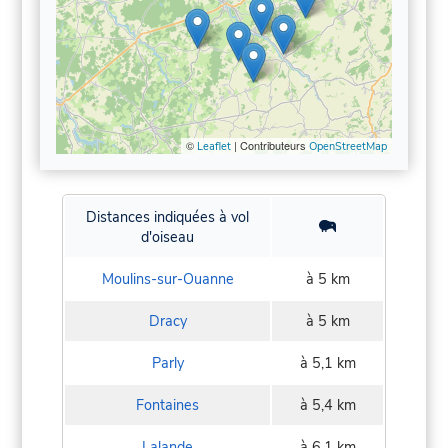
©
| Contributeurs
Leaflet
OpenStreetMap
Distances indiquées à vol
d'oiseau
Moulins-sur-Ouanne
à 5 km
Dracy
à 5 km
Parly
à 5,1 km
Fontaines
à 5,4 km
Lalande
à 6,1 km