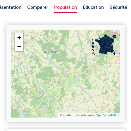
ésentation
Comparer
Population
Éducation
Sécurité
+
−
©
| Contributeurs
Leaflet
OpenStreetMap