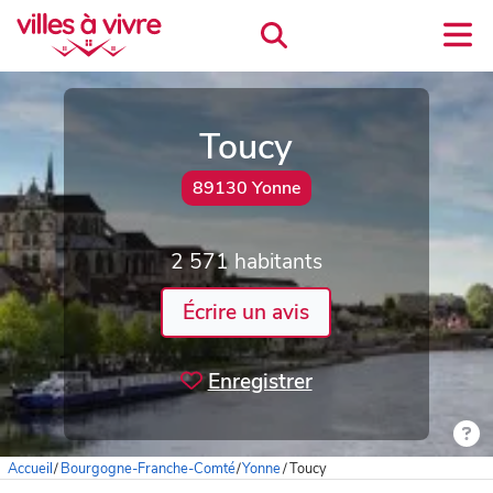
Toucy
89130 Yonne
2 571 habitants
Écrire un avis
Enregistrer
Accueil
/
Bourgogne-Franche-Comté
/
Yonne
/
Toucy