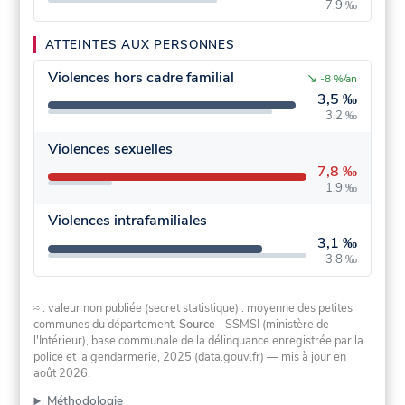
7,9 ‰
ATTEINTES AUX PERSONNES
Violences hors cadre familial
↘
-8 %/an
3,5 ‰
3,2 ‰
Violences sexuelles
7,8 ‰
1,9 ‰
Violences intrafamiliales
3,1 ‰
3,8 ‰
≈ : valeur non publiée (secret statistique) : moyenne des petites
communes du département.
Source
- SSMSI (ministère de
l'Intérieur), base communale de la délinquance enregistrée par la
police et la gendarmerie, 2025 (data.gouv.fr)
— mis à jour en
août 2026
.
Méthodologie