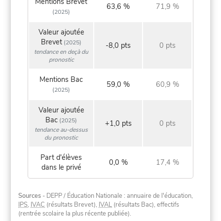
Mentions Brevet
63,6 %
71,9 %
(2025)
Valeur ajoutée
Brevet
(2025)
-8,0 pts
0 pts
tendance en deçà du
pronostic
Mentions Bac
59,0 %
60,9 %
(2025)
Valeur ajoutée
Bac
(2025)
+1,0 pts
0 pts
tendance au-dessus
du pronostic
Part d'élèves
0,0 %
17,4 %
dans le privé
Sources
- DEPP / Éducation Nationale : annuaire de l'éducation,
IPS
,
IVAC
(résultats Brevet),
IVAL
(résultats Bac), effectifs
(rentrée scolaire la plus récente publiée).