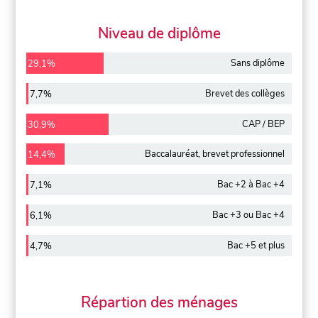
Niveau de diplôme
Sans diplôme
29,1%
Brevet des collèges
7,7%
CAP / BEP
30,9%
Baccalauréat, brevet professionnel
14,4%
Bac +2 à Bac +4
7,1%
Bac +3 ou Bac +4
6,1%
Bac +5 et plus
4,7%
Répartion des ménages