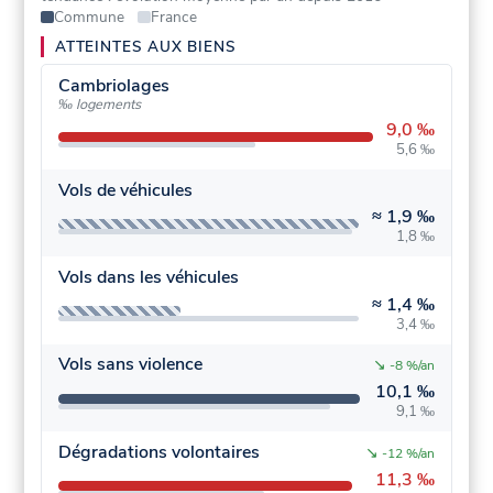
Commune
France
ATTEINTES AUX BIENS
Cambriolages
‰ logements
9,0 ‰
5,6 ‰
Vols de véhicules
≈
1,9 ‰
1,8 ‰
Vols dans les véhicules
≈
1,4 ‰
3,4 ‰
Vols sans violence
↘
-8 %/an
10,1 ‰
9,1 ‰
Dégradations volontaires
↘
-12 %/an
11,3 ‰