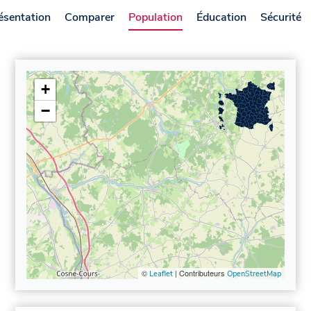
ésentation
Comparer
Population
Éducation
Sécurité
+
−
©
| Contributeurs
Leaflet
OpenStreetMap