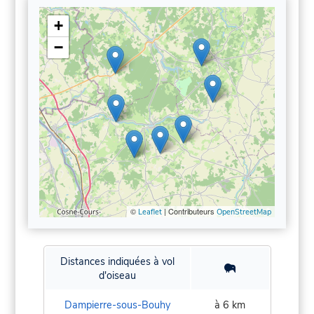
+
−
©
| Contributeurs
Leaflet
OpenStreetMap
Distances indiquées à vol
d'oiseau
Dampierre-sous-Bouhy
à 6 km