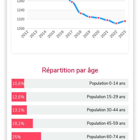
1260
1240
1220
1200
2013
2014
2015
2016
2017
2018
2019
2020
2021
2022
2012
2023
Répartition par âge
Population 0-14 ans
10,6%
Population 15-29 ans
12,6%
Population 30-44 ans
13,1%
Population 45-59 ans
18,2%
Population 60-74 ans
25%