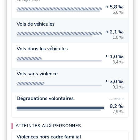
≈
5,8 ‰
5,6 ‰
Vols de véhicules
≈
2,1 ‰
1,8 ‰
Vols dans les véhicules
≈
1,0 ‰
3,4 ‰
Vols sans violence
≈
3,0 ‰
9,1 ‰
Dégradations volontaires
→
stable
8,2 ‰
7,9 ‰
ATTEINTES AUX PERSONNES
Violences hors cadre familial