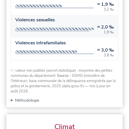
≈
1,9 ‰
3,2 ‰
Violences sexuelles
≈
2,0 ‰
1,9 ‰
Violences intrafamiliales
≈
3,0 ‰
3,8 ‰
≈ : valeur non publiée (secret statistique) : moyenne des petites
communes du département.
Source
- SSMSI (ministère de
l'Intérieur), base communale de la délinquance enregistrée par la
police et la gendarmerie, 2025 (data.gouv.fr)
— mis à jour en
août 2026
.
Méthodologie
Climat