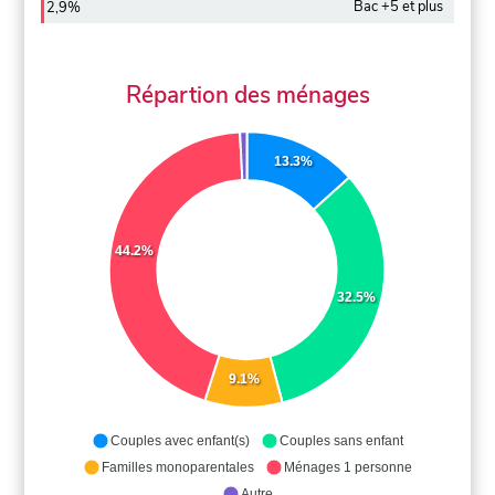
Bac +5 et plus
2,9%
Répartion des ménages
13.3%
44.2%
32.5%
9.1%
Couples avec enfant(s)
Couples sans enfant
Familles monoparentales
Ménages 1 personne
Autre