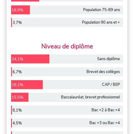
Population 75-89 ans
16,9%
Population 90 ans et +
3,7%
Niveau de diplôme
Sans diplôme
34,1%
Brevet des collèges
6,7%
CAP / BEP
28,2%
Baccalauréat, brevet professionnel
15,5%
Bac +2 à Bac +4
8,1%
Bac +3 ou Bac +4
4,5%