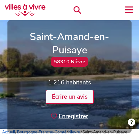
Saint-Amand-en-
Puisaye
58310 Nièvre
1 216 habitants
Écrire un avis
Enregistrer
Accueil
/
Bourgogne-Franche-Comté
/
Nièvre
/
Saint-Amand-en-Puisaye