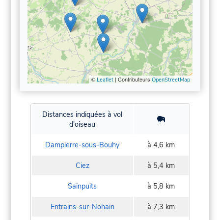
©
| Contributeurs
Leaflet
OpenStreetMap
Distances indiquées à vol
d'oiseau
Dampierre-sous-Bouhy
à 4,6 km
Ciez
à 5,4 km
Sainpuits
à 5,8 km
Entrains-sur-Nohain
à 7,3 km