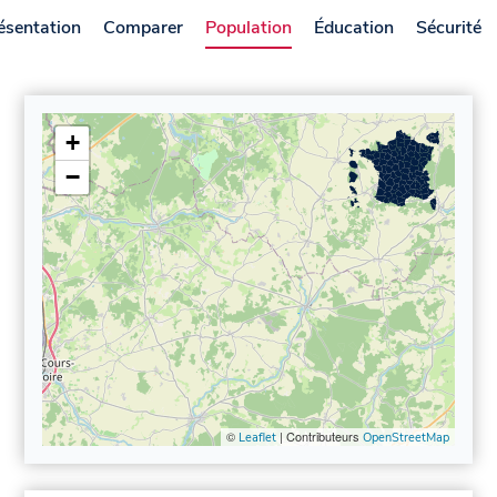
ésentation
Comparer
Population
Éducation
Sécurité
+
−
©
| Contributeurs
Leaflet
OpenStreetMap