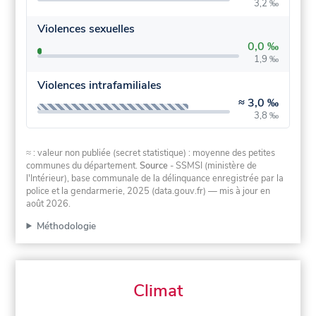
3,2 ‰
Violences sexuelles
0,0 ‰
1,9 ‰
Violences intrafamiliales
≈
3,0 ‰
3,8 ‰
≈ : valeur non publiée (secret statistique) : moyenne des petites
communes du département.
Source
- SSMSI (ministère de
l'Intérieur), base communale de la délinquance enregistrée par la
police et la gendarmerie, 2025 (data.gouv.fr)
— mis à jour en
août 2026
.
Méthodologie
Climat