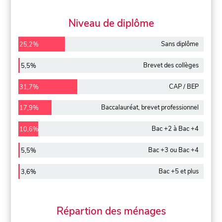
Niveau de diplôme
Sans diplôme
25,2%
Brevet des collèges
5,5%
CAP / BEP
31,7%
Baccalauréat, brevet professionnel
17,9%
Bac +2 à Bac +4
10,6%
Bac +3 ou Bac +4
5,5%
Bac +5 et plus
3,6%
Répartion des ménages