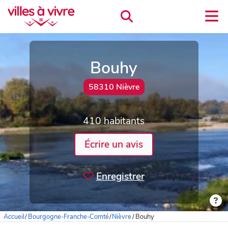
Bouhy
58310 Nièvre
410 habitants
Écrire un avis
Enregistrer
Accueil
/
Bourgogne-Franche-Comté
/
Nièvre
/
Bouhy