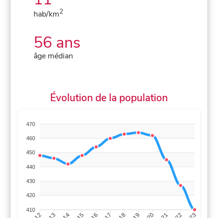
2
hab/km
56 ans
âge médian
Évolution de la population
470
460
450
440
430
420
410