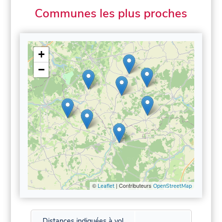
Communes les plus proches
+
−
©
| Contributeurs
Leaflet
OpenStreetMap
Distances indiquées à vol