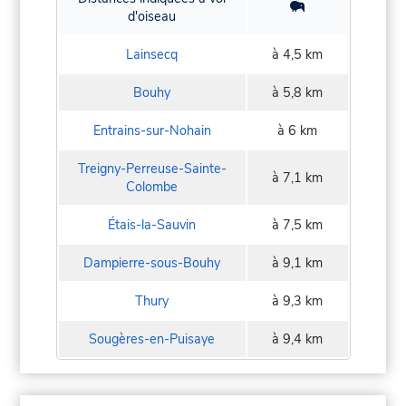
d'oiseau
Lainsecq
à 4,5 km
Bouhy
à 5,8 km
Entrains-sur-Nohain
à 6 km
Treigny-Perreuse-Sainte-
à 7,1 km
Colombe
Étais-la-Sauvin
à 7,5 km
Dampierre-sous-Bouhy
à 9,1 km
Thury
à 9,3 km
Sougères-en-Puisaye
à 9,4 km