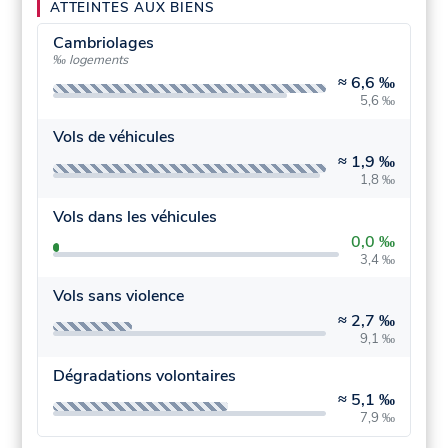
ATTEINTES AUX BIENS
Cambriolages
‰ logements
≈
6,6 ‰
5,6 ‰
Vols de véhicules
≈
1,9 ‰
1,8 ‰
Vols dans les véhicules
0,0 ‰
3,4 ‰
Vols sans violence
≈
2,7 ‰
9,1 ‰
Dégradations volontaires
≈
5,1 ‰
7,9 ‰