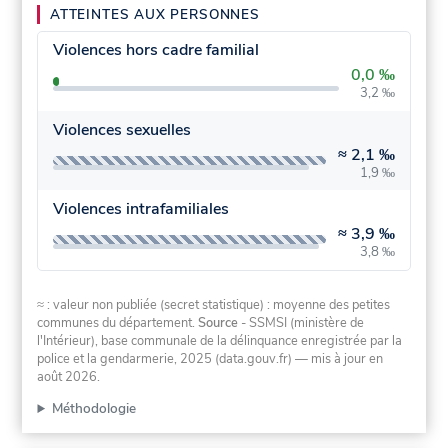
ATTEINTES AUX PERSONNES
Violences hors cadre familial
0,0 ‰
3,2 ‰
Violences sexuelles
≈
2,1 ‰
1,9 ‰
Violences intrafamiliales
≈
3,9 ‰
3,8 ‰
≈ : valeur non publiée (secret statistique) : moyenne des petites
communes du département.
Source
- SSMSI (ministère de
l'Intérieur), base communale de la délinquance enregistrée par la
police et la gendarmerie, 2025 (data.gouv.fr)
— mis à jour en
août 2026
.
Méthodologie