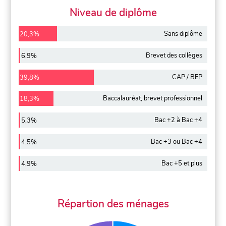
Niveau de diplôme
Sans diplôme
20,3%
Brevet des collèges
6,9%
CAP / BEP
39,8%
Baccalauréat, brevet professionnel
18,3%
Bac +2 à Bac +4
5,3%
Bac +3 ou Bac +4
4,5%
Bac +5 et plus
4,9%
Répartion des ménages