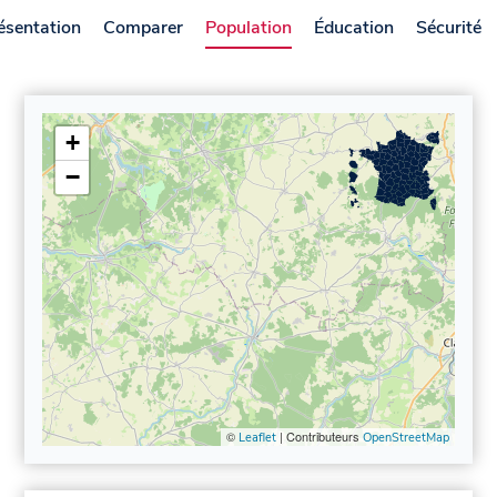
ésentation
Comparer
Population
Éducation
Sécurité
+
−
©
| Contributeurs
Leaflet
OpenStreetMap