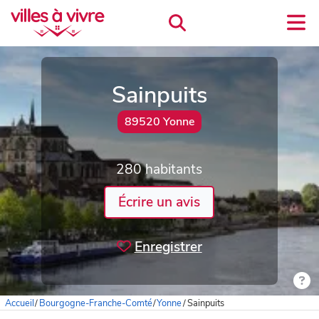
Sainpuits
89520 Yonne
280 habitants
Écrire un avis
Enregistrer
Accueil
/
Bourgogne-Franche-Comté
/
Yonne
/
Sainpuits