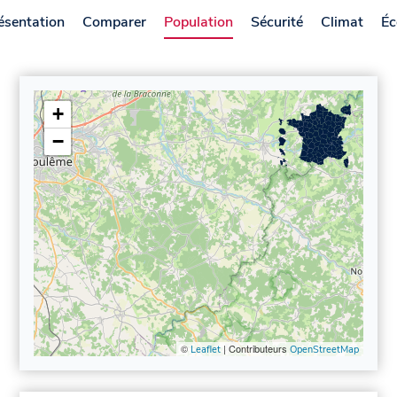
ésentation
Comparer
Population
Sécurité
Climat
Éc
+
−
©
| Contributeurs
Leaflet
OpenStreetMap