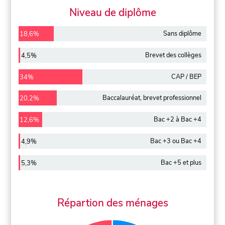
Niveau de diplôme
Sans diplôme
18,6%
Brevet des collèges
4,5%
CAP / BEP
34%
Baccalauréat, brevet professionnel
20,2%
Bac +2 à Bac +4
12,6%
Bac +3 ou Bac +4
4,9%
Bac +5 et plus
5,3%
Répartion des ménages