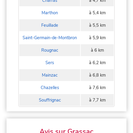
Charras
à 4,7 km
Marthon
à 5,4 km
Feuillade
à 5,5 km
Saint-Germain-de-Montbron
à 5,9 km
Rougnac
à 6 km
Sers
à 6,2 km
Mainzac
à 6,8 km
Chazelles
à 7,6 km
Souffrignac
à 7,7 km
Avis sur Grassac