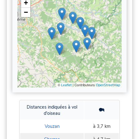
+
−
©
| Contributeurs
Leaflet
OpenStreetMap
Distances indiquées à vol
d'oiseau
Vouzan
à 3,7 km