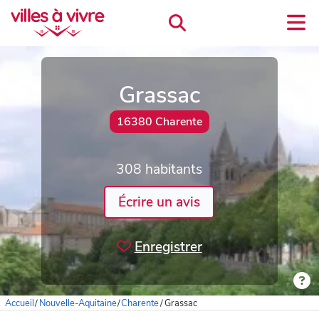
Grassac
16380 Charente
308 habitants
Écrire un avis
Enregistrer
Accueil
/
Nouvelle-Aquitaine
/
Charente
/
Grassac