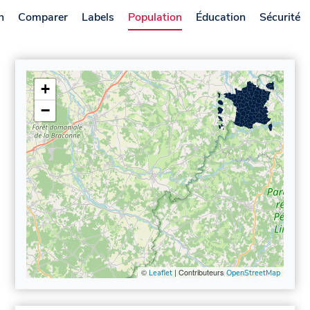
n
Comparer
Labels
Population
Éducation
Sécurité
+
−
©
| Contributeurs
Leaflet
OpenStreetMap