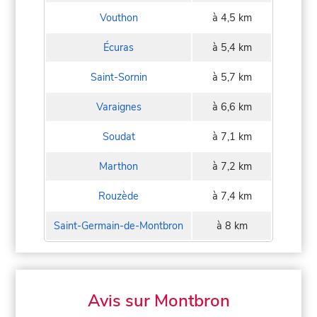
Vouthon
à 4,5 km
Écuras
à 5,4 km
Saint-Sornin
à 5,7 km
Varaignes
à 6,6 km
Soudat
à 7,1 km
Marthon
à 7,2 km
Rouzède
à 7,4 km
Saint-Germain-de-Montbron
à 8 km
Avis sur Montbron