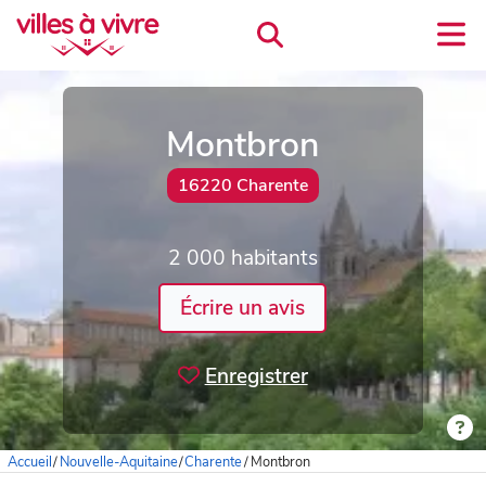
Montbron
16220 Charente
2 000 habitants
Écrire un avis
Enregistrer
Accueil
/
Nouvelle-Aquitaine
/
Charente
/
Montbron