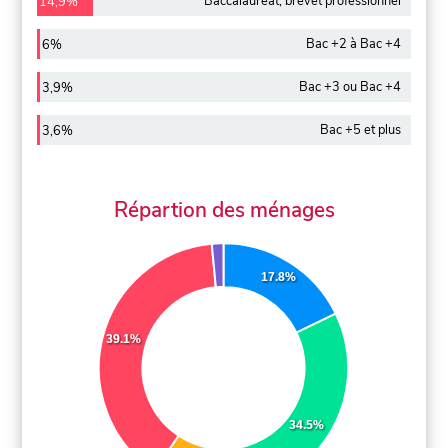
Baccalauréat, brevet professionnel
14,9%
Bac +2 à Bac +4
6%
Bac +3 ou Bac +4
3,9%
Bac +5 et plus
3,6%
Répartion des ménages
17.8%
39.1%
34.5%