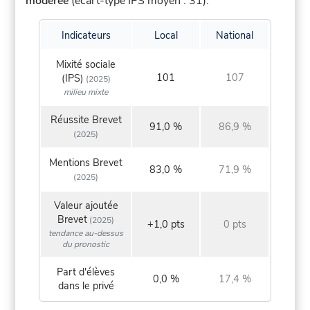
modérée
(écart-type IPS moyen : 31).
Indicateurs
Local
National
Mixité sociale
101
107
(IPS)
(2025)
milieu mixte
Réussite Brevet
91,0 %
86,9 %
(2025)
Mentions Brevet
83,0 %
71,9 %
(2025)
Valeur ajoutée
Brevet
(2025)
+1,0 pts
0 pts
tendance au-dessus
du pronostic
Part d'élèves
0,0 %
17,4 %
dans le privé