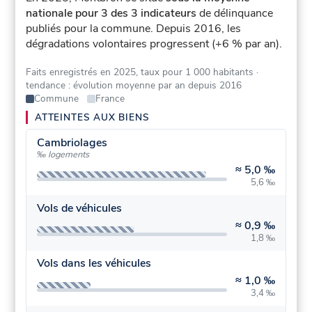
nationale pour 3 des 3 indicateurs
de délinquance
publiés pour la commune.
Depuis 2016, les
dégradations volontaires progressent (+6 % par an).
Faits enregistrés en 2025, taux pour 1 000 habitants
·
tendance : évolution moyenne par an depuis 2016
Commune
France
ATTEINTES AUX BIENS
Cambriolages
‰ logements
≈
5,0 ‰
5,6 ‰
Vols de véhicules
≈
0,9 ‰
1,8 ‰
Vols dans les véhicules
≈
1,0 ‰
3,4 ‰