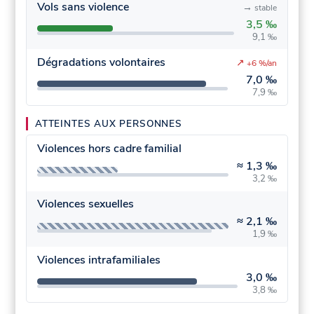
Vols sans violence
→
stable
3,5 ‰
9,1 ‰
Dégradations volontaires
↗
+6 %/an
7,0 ‰
7,9 ‰
ATTEINTES AUX PERSONNES
Violences hors cadre familial
≈
1,3 ‰
3,2 ‰
Violences sexuelles
≈
2,1 ‰
1,9 ‰
Violences intrafamiliales
3,0 ‰
3,8 ‰