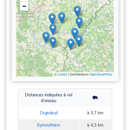
−
©
| Contributeurs
Leaflet
OpenStreetMap
Distances indiquées à vol
d'oiseau
Orgedeuil
à 3,7 km
Eymouthiers
à 4,3 km