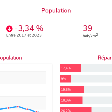
Population
-3,34 %
39
Entre 2017 et 2023
2
hab/km
population
Répart
17,4%
9%
19,8%
18,8%
26,2%