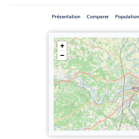
Présentation
Comparer
Populatio
+
−