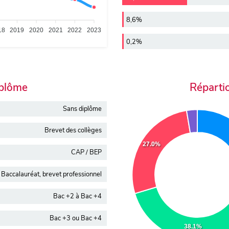
8,6%
18
2019
2020
2021
2022
2023
0,2%
iplôme
Réparti
Sans diplôme
Brevet des collèges
27.0%
CAP / BEP
Baccalauréat, brevet professionnel
Bac +2 à Bac +4
Bac +3 ou Bac +4
38.1%