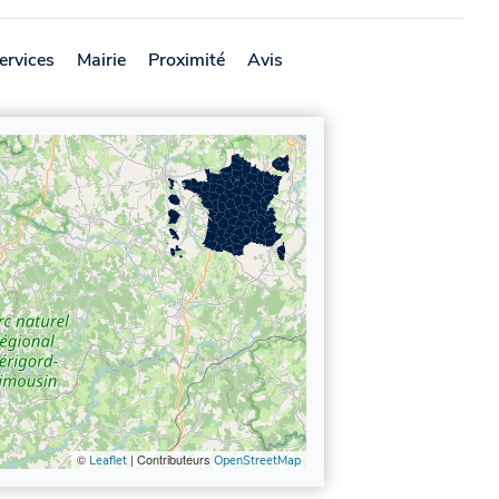
ervices
Mairie
Proximité
Avis
©
| Contributeurs
Leaflet
OpenStreetMap