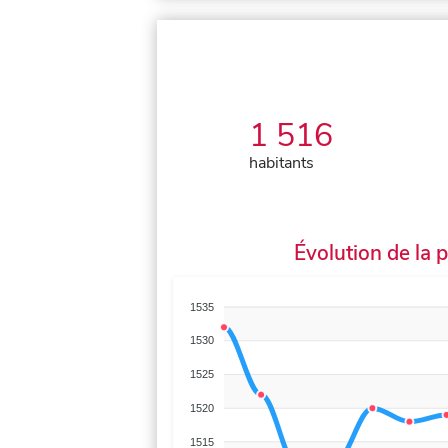
1 516
habitants
Évolution de la 
1535
1530
1525
1520
1515