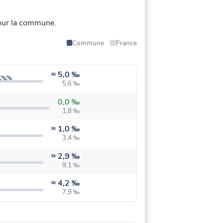
our la commune.
Commune
France
≈
5,0 ‰
5,6 ‰
0,0 ‰
1,8 ‰
≈
1,0 ‰
3,4 ‰
≈
2,9 ‰
9,1 ‰
≈
4,2 ‰
7,9 ‰