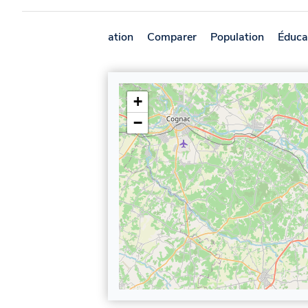
Présentation
Comparer
Population
Éduca
+
−