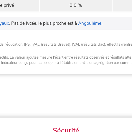
e privé
0,0 %
yaux
.
Pas de lycée, le plus proche est à
Angoulême
.
de l'éducation,
IPS
,
IVAC
(résultats Brevet),
IVAL
(résultats Bac), effectifs (rentr
tifs. La valeur ajoutée mesure l'écart entre résultats observés et résultats atte
. Indicateur conçu pour s'appliquer à l'établissement ; son agrégation par com
Sécurité