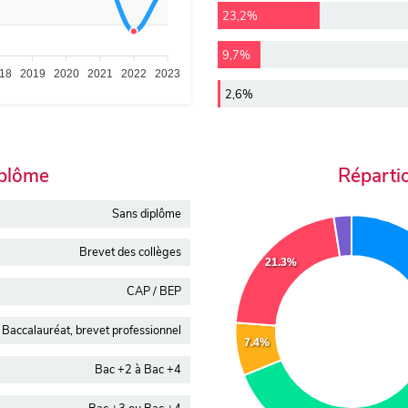
23,2%
9,7%
18
2019
2020
2021
2022
2023
2,6%
iplôme
Réparti
Sans diplôme
Brevet des collèges
21.3%
CAP / BEP
Baccalauréat, brevet professionnel
7.4%
Bac +2 à Bac +4