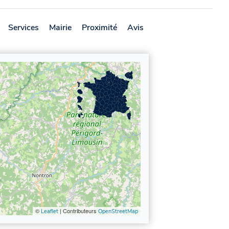
Services
Mairie
Proximité
Avis
©
| Contributeurs
Leaflet
OpenStreetMap