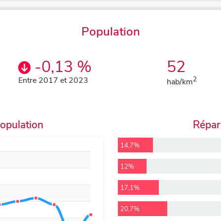
Population
-0,13 %
52
Entre 2017 et 2023
2
hab/km
population
Répart
14,7%
12%
17,1%
20,7%