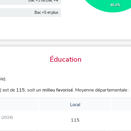
Bac +3 ou Bac +4
40.2%
Bac +5 et plus
Éducation
le).
) est de
115
,
soit un
milieu favorisé
.
Moyenne départementale : 
Local
(2024)
115