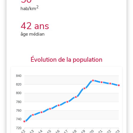
2
hab/km
42 ans
âge médian
Évolution de la population
840
820
800
780
760
740
720