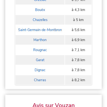
Bouëx
à 4,3 km
Chazelles
à 5 km
Saint-Germain-de-Montbron
à 5,6 km
Marthon
à 6,9 km
Rougnac
à 7,1 km
Garat
à 7,8 km
Dignac
à 7,8 km
Charras
à 8,2 km
Avis sur Vouzan