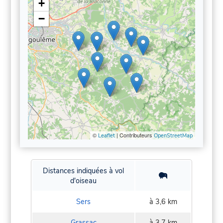
+
−
©
| Contributeurs
Leaflet
OpenStreetMap
Distances indiquées à vol
d'oiseau
Sers
à 3,6 km
Grassac
à 3,7 km