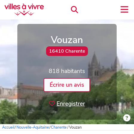
Vouzan
16410 Charente
818 habitants
Écrire un avis
Enregistrer
Accueil
/
Nouvelle-Aquitaine
/
Charente
/
Vouzan