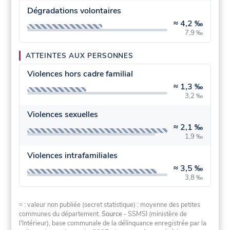
Dégradations volontaires
≈
4,2 ‰
7,9 ‰
ATTEINTES AUX PERSONNES
Violences hors cadre familial
≈
1,3 ‰
3,2 ‰
Violences sexuelles
≈
2,1 ‰
1,9 ‰
Violences intrafamiliales
≈
3,5 ‰
3,8 ‰
≈ : valeur non publiée (secret statistique) : moyenne des petites
communes du département.
Source
- SSMSI (ministère de
l'Intérieur), base communale de la délinquance enregistrée par la