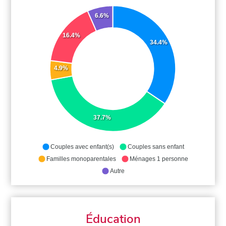
6.6%
16.4%
34.4%
4.9%
37.7%
Couples avec enfant(s)
Couples sans enfant
Familles monoparentales
Ménages 1 personne
Autre
Éducation