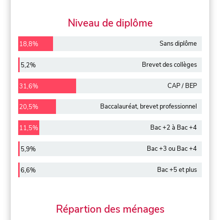
Niveau de diplôme
Sans diplôme
18,8%
Brevet des collèges
5,2%
CAP / BEP
31,6%
Baccalauréat, brevet professionnel
20,5%
Bac +2 à Bac +4
11,5%
Bac +3 ou Bac +4
5,9%
Bac +5 et plus
6,6%
Répartion des ménages