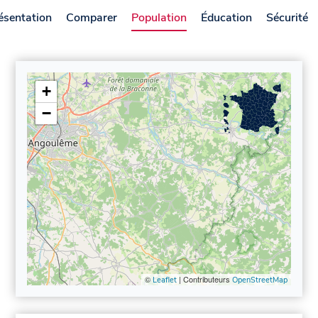
ésentation
Comparer
Population
Éducation
Sécurité
+
−
©
| Contributeurs
Leaflet
OpenStreetMap