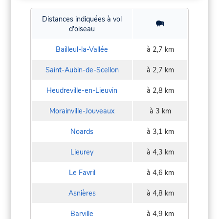
Distances indiquées à vol
d'oiseau
Bailleul-la-Vallée
à 2,7 km
Saint-Aubin-de-Scellon
à 2,7 km
Heudreville-en-Lieuvin
à 2,8 km
Morainville-Jouveaux
à 3 km
Noards
à 3,1 km
Lieurey
à 4,3 km
Le Favril
à 4,6 km
Asnières
à 4,8 km
Barville
à 4,9 km