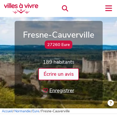
Fresne-Cauverville
27260 Eure
189 habitants
Écrire un avis
Enregistrer
Accueil
/
Normandie
/
Eure
/
Fresne-Cauverville