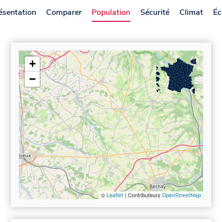
ésentation
Comparer
Population
Sécurité
Climat
Éc
+
−
©
| Contributeurs
Leaflet
OpenStreetMap