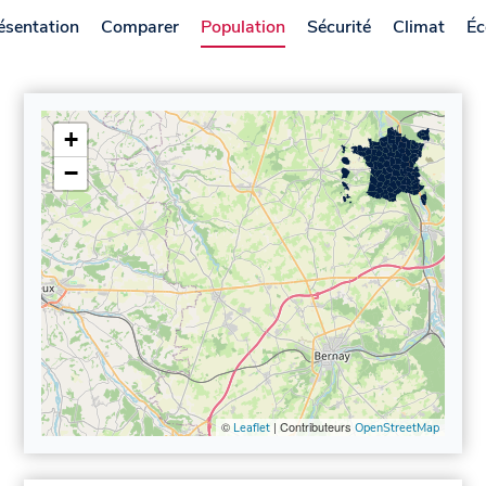
ésentation
Comparer
Population
Sécurité
Climat
Éc
+
−
©
| Contributeurs
Leaflet
OpenStreetMap