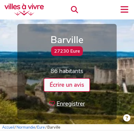
Barville
27230 Eure
86 habitants
Écrire un avis
Enregistrer
Accueil
/
Normandie
/
Eure
/
Barville