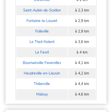
Saint-Aubin-de-Scellon
à 2,3 km
Fontaine-la-Louvet
à 2,9 km
Folleville
à 2,9 km
Le Theil-Nolent
à 3,6 km
Le Favril
à 4 km
Bournainville-Faverolles
à 4,1 km
Heudreville-en-Lieuvin
à 4,2 km
Thiberville
à 4,4 km
Malouy
à 4,6 km