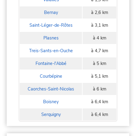
Bernay
à 2,6 km
Saint-Léger-de-Rôtes
à 3,1 km
Plasnes
à 4 km
Treis-Sants-en-Ouche
à 4,7 km
Fontaine-l'Abbé
à 5 km
Courbépine
à 5,1 km
Caorches-Saint-Nicolas
à 6 km
Boisney
à 6,4 km
Serquigny
à 6,4 km