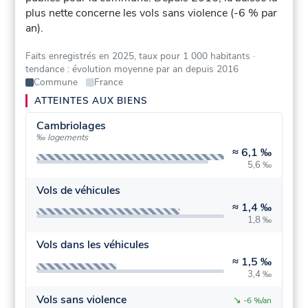
plus nette concerne les vols sans violence (-6 % par
an).
Faits enregistrés en 2025, taux pour 1 000 habitants
·
tendance : évolution moyenne par an depuis 2016
Commune
France
ATTEINTES AUX BIENS
Cambriolages
‰ logements
≈
6,1 ‰
5,6 ‰
Vols de véhicules
≈
1,4 ‰
1,8 ‰
Vols dans les véhicules
≈
1,5 ‰
3,4 ‰
Vols sans violence
↘
-6 %/an