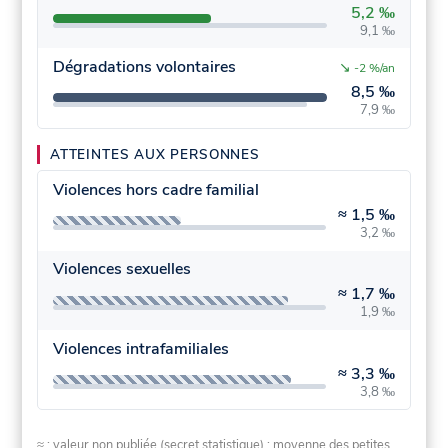
5,2 ‰
9,1 ‰
Dégradations volontaires
↘
-2 %/an
8,5 ‰
7,9 ‰
ATTEINTES AUX PERSONNES
Violences hors cadre familial
≈
1,5 ‰
3,2 ‰
Violences sexuelles
≈
1,7 ‰
1,9 ‰
Violences intrafamiliales
≈
3,3 ‰
3,8 ‰
≈ : valeur non publiée (secret statistique) : moyenne des petites