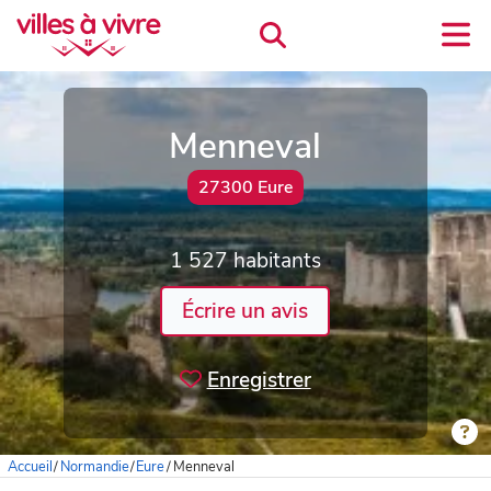
Menneval
27300 Eure
1 527 habitants
Écrire un avis
Enregistrer
Accueil
/
Normandie
/
Eure
/
Menneval