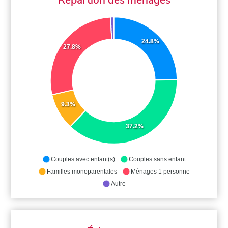
24.8%
27.8%
9.3%
37.2%
Couples avec enfant(s)
Couples sans enfant
Familles monoparentales
Ménages 1 personne
Autre