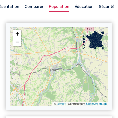
ésentation
Comparer
Population
Éducation
Sécurité
+
−
©
| Contributeurs
Leaflet
OpenStreetMap