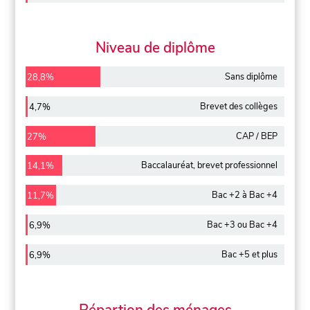
Niveau de diplôme
Sans diplôme
28,8%
Brevet des collèges
4,7%
CAP / BEP
27%
Baccalauréat, brevet professionnel
14,1%
Bac +2 à Bac +4
11,7%
Bac +3 ou Bac +4
6,9%
Bac +5 et plus
6,9%
Répartion des ménages