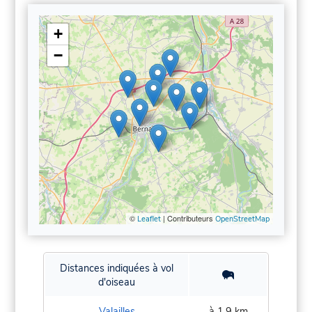
+
−
©
| Contributeurs
Leaflet
OpenStreetMap
Distances indiquées à vol
d'oiseau
Valailles
à 1,9 km