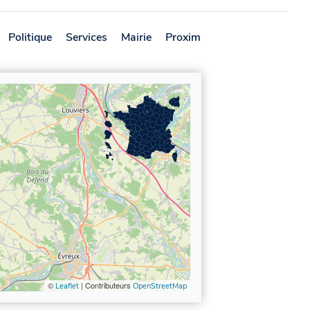
Politique
Services
Mairie
Proximité
Avis
©
| Contributeurs
Leaflet
OpenStreetMap