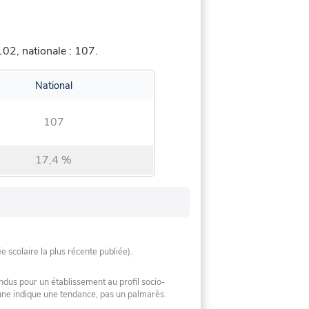
02, nationale : 107.
National
107
17,4 %
ée scolaire la plus récente publiée).
ndus pour un établissement au profil socio-
mune indique une tendance, pas un palmarès.