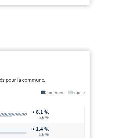
iés pour la commune.
Commune
France
≈
6,1 ‰
5,6 ‰
≈
1,4 ‰
1,8 ‰