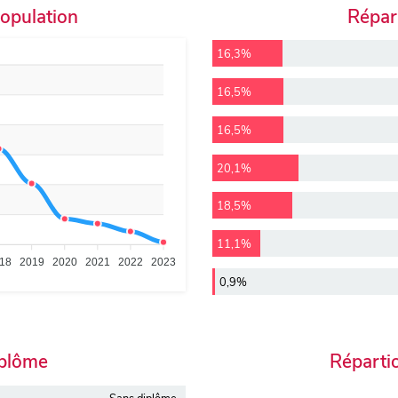
population
Répart
16,3%
16,5%
16,5%
20,1%
18,5%
11,1%
18
2019
2020
2021
2022
2023
0,9%
iplôme
Réparti