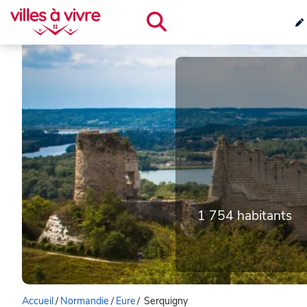
1 754 habitants
Accueil
/
Normandie
/
Eure
/
Serquigny