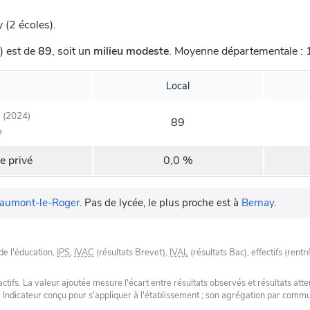
 (2 écoles).
) est de
89
,
soit un
milieu modeste
.
Moyenne départementale : 1
Local
(2024)
89
e
e privé
0,0 %
aumont-le-Roger
.
Pas de lycée, le plus proche est à
Bernay
.
de l'éducation,
IPS
,
IVAC
(résultats Brevet),
IVAL
(résultats Bac), effectifs (rentr
tifs. La valeur ajoutée mesure l'écart entre résultats observés et résultats atte
. Indicateur conçu pour s'appliquer à l'établissement ; son agrégation par com