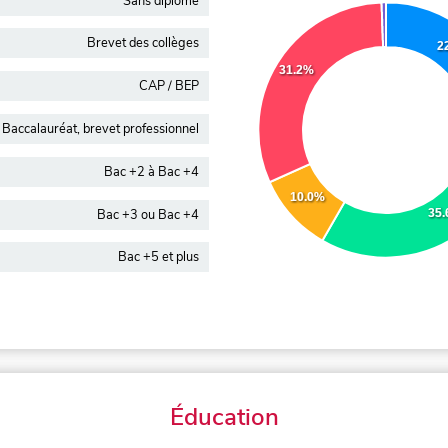
Sans diplôme
Brevet des collèges
2
31.2%
CAP / BEP
Baccalauréat, brevet professionnel
Bac +2 à Bac +4
10.0%
Bac +3 ou Bac +4
35
Bac +5 et plus
Éducation