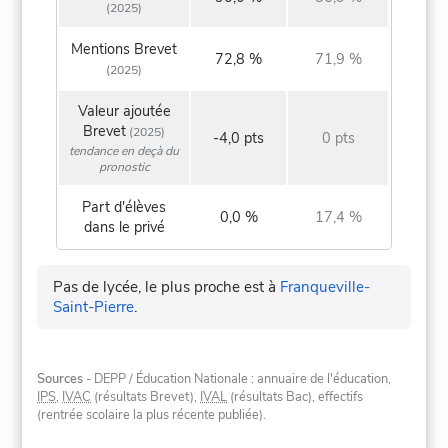
(2025)
Mentions Brevet
72,8 %
71,9 %
(2025)
Valeur ajoutée
Brevet
(2025)
-4,0 pts
0 pts
tendance en deçà du
pronostic
Part d'élèves
0,0 %
17,4 %
dans le privé
Pas de lycée, le plus proche est à
Franqueville-
Saint-Pierre
.
Sources
- DEPP / Éducation Nationale : annuaire de l'éducation,
IPS
,
IVAC
(résultats Brevet),
IVAL
(résultats Bac), effectifs
(rentrée scolaire la plus récente publiée).