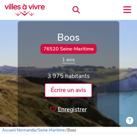
Boos
76520 Seine-Maritime
1 avis
3 975 habitants
Écrire un avis
Enregistrer
Accueil
/
Normandie
/
Seine-Maritime
/
Boos