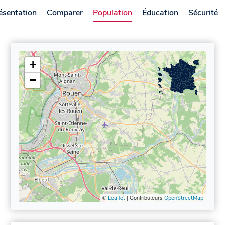
ésentation
Comparer
Population
Éducation
Sécurité
+
−
©
| Contributeurs
Leaflet
OpenStreetMap