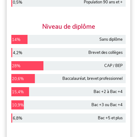
Population 90 ans et +
0,5%
Niveau de diplôme
Sans diplôme
14%
Brevet des collèges
4,2%
CAP / BEP
28%
Baccalauréat, brevet professionnel
20,6%
Bac +2 à Bac +4
15,4%
Bac +3 ou Bac +4
10,9%
Bac +5 et plus
6,8%