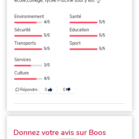
école,collège, lycée Piscine tout y est 👌
Environnement
Santé
4/5
5/5
Sécurité
Education
5/5
5/5
Transports
Sport
5/5
5/5
Services
3/5
Culture
4/5
Répondre
0
0
Donnez votre avis sur Boos