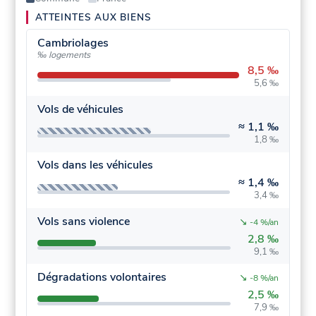
ATTEINTES AUX BIENS
Cambriolages
‰ logements
8,5 ‰
5,6 ‰
Vols de véhicules
≈
1,1 ‰
1,8 ‰
Vols dans les véhicules
≈
1,4 ‰
3,4 ‰
Vols sans violence
↘
-4 %/an
2,8 ‰
9,1 ‰
Dégradations volontaires
↘
-8 %/an
2,5 ‰
7,9 ‰