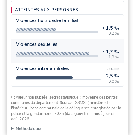
ATTEINTES AUX PERSONNES
Violences hors cadre familial
≈
1,5 ‰
3,2 ‰
Violences sexuelles
≈
1,7 ‰
1,9 ‰
Violences intrafamiliales
→
stable
2,5 ‰
3,8 ‰
≈ : valeur non publiée (secret statistique) : moyenne des petites
communes du département.
Source
- SSMSI (ministère de
l'Intérieur), base communale de la délinquance enregistrée par la
police et la gendarmerie, 2025 (data.gouv.fr)
— mis à jour en
août 2026
.
Méthodologie