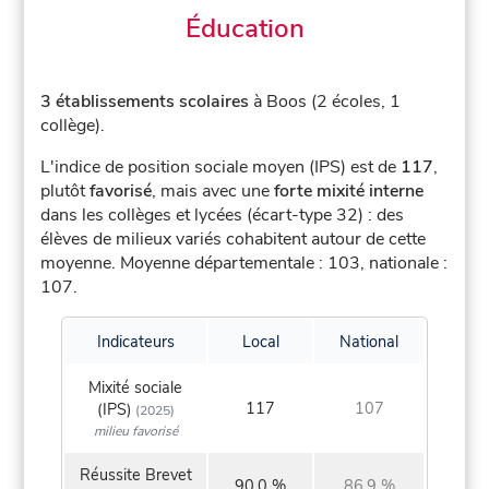
Éducation
3 établissements scolaires
à Boos (2 écoles, 1
collège).
L'indice de position sociale moyen (IPS) est de
117
,
plutôt
favorisé
, mais avec une
forte mixité interne
dans les collèges et lycées (écart-type 32) : des
élèves de milieux variés cohabitent autour de cette
moyenne.
Moyenne départementale : 103, nationale :
107.
Indicateurs
Local
National
Mixité sociale
117
107
(IPS)
(2025)
milieu favorisé
Réussite Brevet
90,0 %
86,9 %