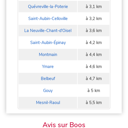
Quévreville-la-Poterie
à 3,1 km
Saint-Aubin-Celloville
à 3,2 km
La Neuville-Chant-d'Oisel
à 3,6 km
Saint-Aubin-Épinay
à 4,2 km
Montmain
à 4,4 km
Ymare
à 4,6 km
Belbeuf
à 4,7 km
Gouy
à 5 km
Mesnil-Raoul
à 5,5 km
Avis sur Boos