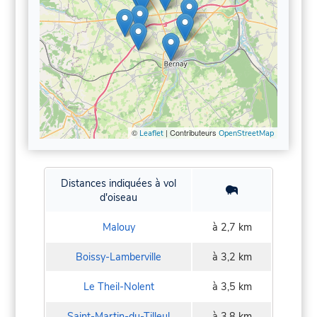
©
| Contributeurs
Leaflet
OpenStreetMap
Distances indiquées à vol
d'oiseau
Malouy
à 2,7 km
Boissy-Lamberville
à 3,2 km
Le Theil-Nolent
à 3,5 km
Saint-Martin-du-Tilleul
à 3,8 km