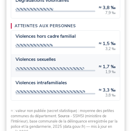
Dégradations volontaires
≈
3,8 ‰
7,9 ‰
ATTEINTES AUX PERSONNES
Violences hors cadre familial
≈
1,5 ‰
3,2 ‰
Violences sexuelles
≈
1,7 ‰
1,9 ‰
Violences intrafamiliales
≈
3,3 ‰
3,8 ‰
≈ : valeur non publiée (secret statistique) : moyenne des petites
communes du département.
Source
- SSMSI (ministère de
l'Intérieur), base communale de la délinquance enregistrée par la
police et la gendarmerie, 2025 (data.gouv.fr)
— mis à jour en