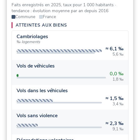
Faits enregistrés en 2025, taux pour 1 000 habitants
·
tendance : évolution moyenne par an depuis 2016
Commune
France
ATTEINTES AUX BIENS
Cambriolages
‰ logements
≈
6,1 ‰
5,6 ‰
Vols de véhicules
0,0 ‰
1,8 ‰
Vols dans les véhicules
≈
1,5 ‰
3,4 ‰
Vols sans violence
≈
2,3 ‰
9,1 ‰