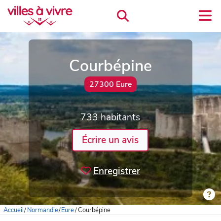
Courbépine
27300 Eure
733 habitants
Écrire un avis
Enregistrer
Accueil
/
Normandie
/
Eure
/
Courbépine