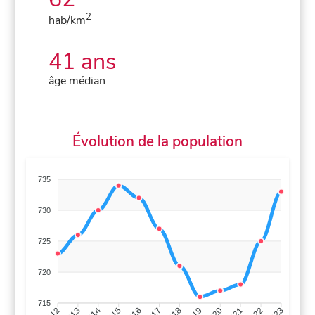
2
hab/km
41 ans
âge médian
Évolution de la population
735
730
725
720
715