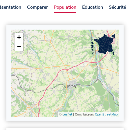
ésentation
Comparer
Population
Éducation
Sécurité
+
−
©
| Contributeurs
Leaflet
OpenStreetMap