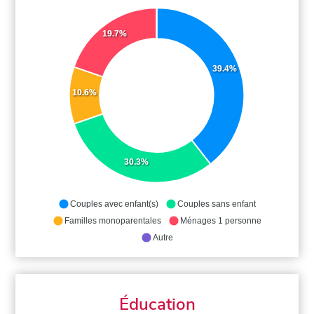
19.7%
39.4%
10.6%
30.3%
Couples avec enfant(s)
Couples sans enfant
Familles monoparentales
Ménages 1 personne
Autre
Éducation