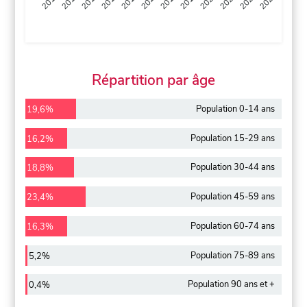
2013
2014
2015
2016
2017
2018
2019
2020
2021
2022
2012
2023
Répartition par âge
Population 0-14 ans
19,6%
Population 15-29 ans
16,2%
Population 30-44 ans
18,8%
Population 45-59 ans
23,4%
Population 60-74 ans
16,3%
Population 75-89 ans
5,2%
Population 90 ans et +
0,4%