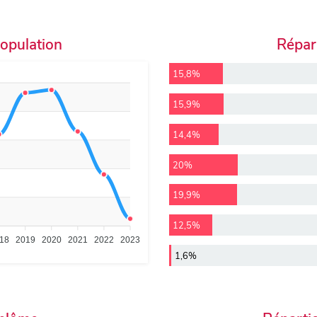
population
Répart
15,8%
15,9%
14,4%
20%
19,9%
12,5%
18
2019
2020
2021
2022
2023
1,6%