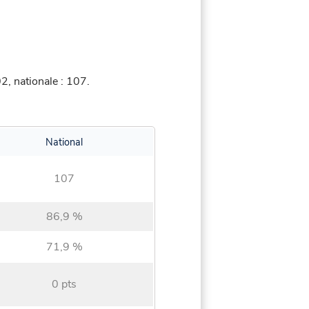
, nationale : 107.
National
107
86,9 %
71,9 %
0 pts