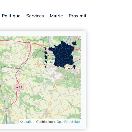
Politique
Services
Mairie
Proximité
Avis
©
| Contributeurs
Leaflet
OpenStreetMap