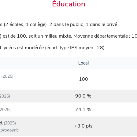
Éducation
 (2 écoles, 1 collège).
2 dans le public, 1 dans le privé.
) est de
100
,
soit un
milieu mixte
.
Moyenne départementale : 102
t lycées est
modérée
(écart-type IPS moyen : 28).
Local
(2025)
100
90,0 %
2025)
74,1 %
2025)
et
(2025)
+3,0 pts
pronostic