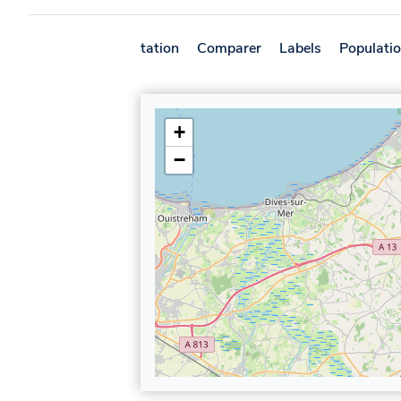
Présentation
Comparer
Labels
Populati
+
−