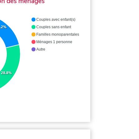
on des ménages
Couples avec enfant(s)
Couples sans enfant
.2%
Familles monoparentales
Ménages 1 personne
Autre
28.8%