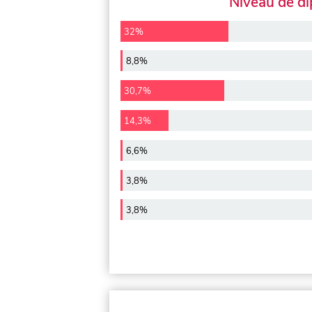
Niveau de d
32%
8,8%
30,7%
14,3%
6,6%
3,8%
3,8%