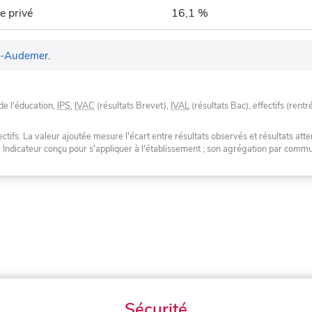
e privé
16,1 %
t-Audemer
.
de l'éducation,
IPS
,
IVAC
(résultats Brevet),
IVAL
(résultats Bac), effectifs (rentr
tifs. La valeur ajoutée mesure l'écart entre résultats observés et résultats atte
. Indicateur conçu pour s'appliquer à l'établissement ; son agrégation par com
Sécurité