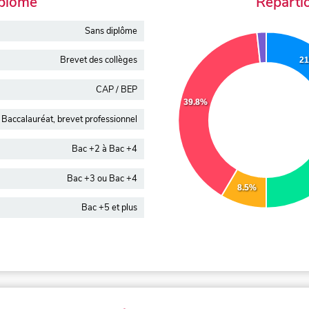
iplôme
Réparti
Sans diplôme
Brevet des collèges
21
CAP / BEP
39.8%
Baccalauréat, brevet professionnel
Bac +2 à Bac +4
Bac +3 ou Bac +4
8.5%
Bac +5 et plus