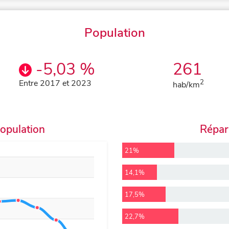
Population
-5,03 %
261
Entre 2017 et 2023
2
hab/km
population
Répart
21%
14,1%
17,5%
22,7%