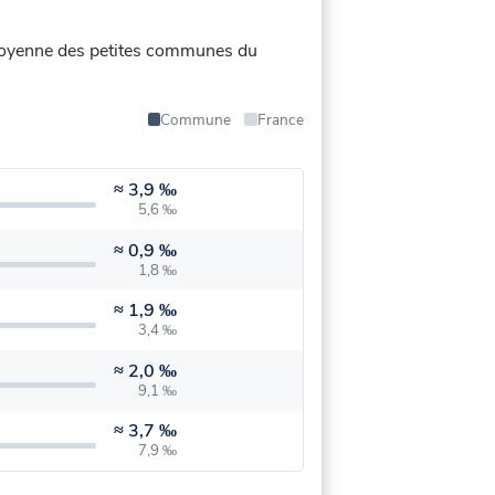
la moyenne des petites communes du
Commune
France
≈
3,9 ‰
5,6 ‰
≈
0,9 ‰
1,8 ‰
≈
1,9 ‰
3,4 ‰
≈
2,0 ‰
9,1 ‰
≈
3,7 ‰
7,9 ‰