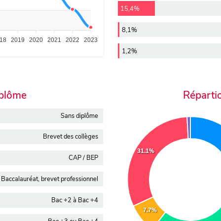
15,4%
8,1%
18
2019
2020
2021
2022
2023
1,2%
iplôme
Réparti
Sans diplôme
Brevet des collèges
31.1%
CAP / BEP
Baccalauréat, brevet professionnel
Bac +2 à Bac +4
7.7%