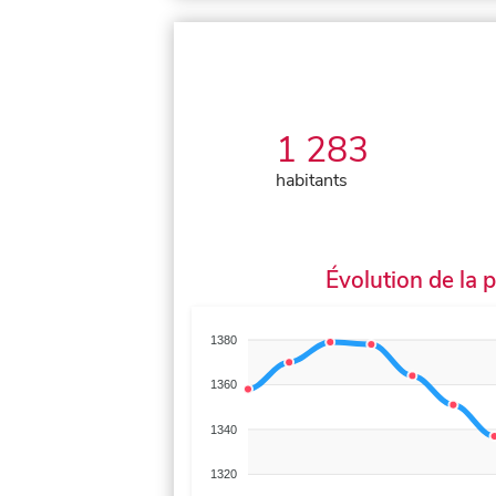
1 283
habitants
Évolution de la 
1380
1360
1340
1320