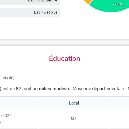
Bac +3 ou Bac +4
27.6%
Bac +5 et plus
Éducation
1 école).
) est de
87
,
soit un
milieu modeste
.
Moyenne départementale : 1
Local
(2024)
87
e