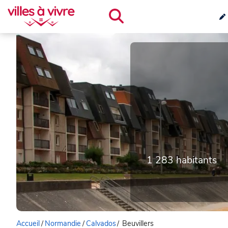
1 283 habitants
Accueil
/
Normandie
/
Calvados
/
Beuvillers