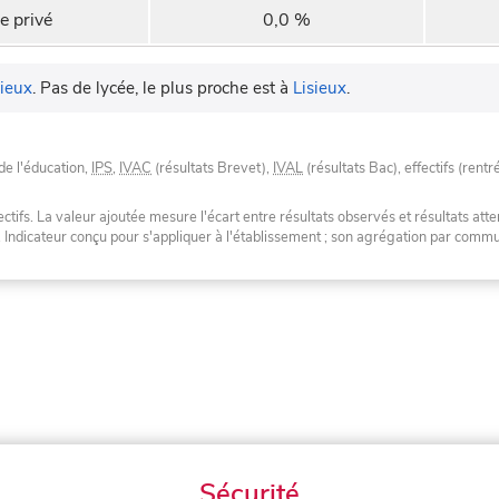
e privé
0,0 %
sieux
.
Pas de lycée, le plus proche est à
Lisieux
.
de l'éducation,
IPS
,
IVAC
(résultats Brevet),
IVAL
(résultats Bac), effectifs (rentr
tifs. La valeur ajoutée mesure l'écart entre résultats observés et résultats atte
. Indicateur conçu pour s'appliquer à l'établissement ; son agrégation par com
Sécurité