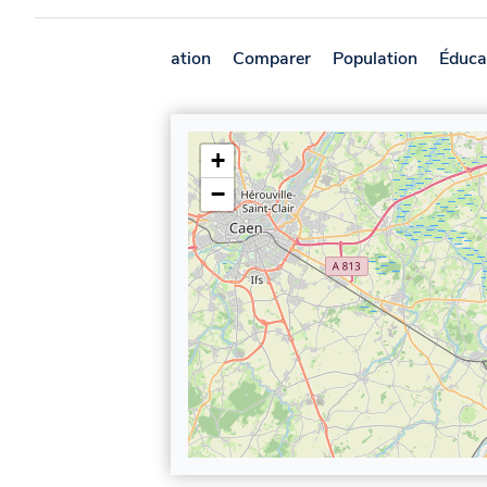
Présentation
Comparer
Population
Éduca
+
−