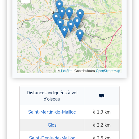
©
| Contributeurs
Leaflet
OpenStreetMap
Distances indiquées à vol
d'oiseau
Saint-Martin-de-Mailloc
à 1,9 km
Glos
à 2,2 km
Saint-Denis-de-Mailloc
à 2,5 km