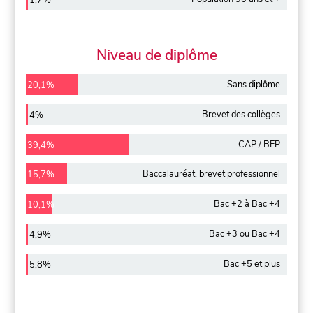
1,7%
Niveau de diplôme
Sans diplôme
20,1%
Brevet des collèges
4%
CAP / BEP
39,4%
Baccalauréat, brevet professionnel
15,7%
Bac +2 à Bac +4
10,1%
Bac +3 ou Bac +4
4,9%
Bac +5 et plus
5,8%