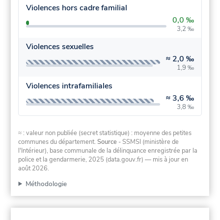
Violences hors cadre familial
0,0 ‰
3,2 ‰
Violences sexuelles
≈
2,0 ‰
1,9 ‰
Violences intrafamiliales
≈
3,6 ‰
3,8 ‰
≈ : valeur non publiée (secret statistique) : moyenne des petites
communes du département.
Source
- SSMSI (ministère de
l'Intérieur), base communale de la délinquance enregistrée par la
police et la gendarmerie, 2025 (data.gouv.fr)
— mis à jour en
août 2026
.
Méthodologie