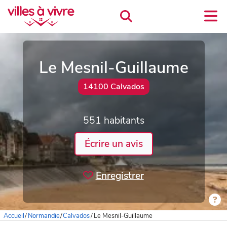
Le Mesnil-Guillaume
14100 Calvados
551 habitants
Écrire un avis
Enregistrer
Accueil
/
Normandie
/
Calvados
/
Le Mesnil-Guillaume