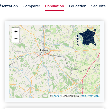
ésentation
Comparer
Population
Éducation
Sécurité
+
−
©
| Contributeurs
Leaflet
OpenStreetMap