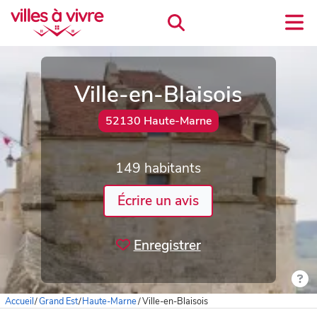
Ville-en-Blaisois
52130 Haute-Marne
149 habitants
Écrire un avis
Enregistrer
Accueil
/
Grand Est
/
Haute-Marne
/
Ville-en-Blaisois