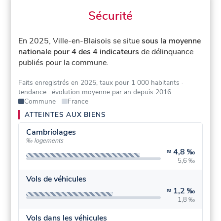
Sécurité
En 2025, Ville-en-Blaisois se situe
sous la moyenne
nationale pour 4 des 4 indicateurs
de délinquance
publiés pour la commune.
Faits enregistrés en 2025, taux pour 1 000 habitants
·
tendance : évolution moyenne par an depuis 2016
Commune
France
ATTEINTES AUX BIENS
Cambriolages
‰ logements
≈
4,8 ‰
5,6 ‰
Vols de véhicules
≈
1,2 ‰
1,8 ‰
Vols dans les véhicules