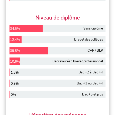
Niveau de diplôme
Sans diplôme
34,5%
Brevet des collèges
12,4%
CAP / BEP
39,8%
Baccalauréat, brevet professionnel
10,6%
Bac +2 à Bac +4
1,8%
Bac +3 ou Bac +4
0,9%
Bac +5 et plus
0%
Répartion des ménages