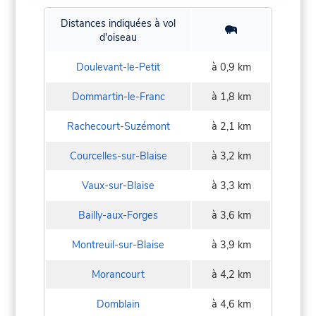
Distances indiquées à vol
d'oiseau
Doulevant-le-Petit
à 0,9 km
Dommartin-le-Franc
à 1,8 km
Rachecourt-Suzémont
à 2,1 km
Courcelles-sur-Blaise
à 3,2 km
Vaux-sur-Blaise
à 3,3 km
Bailly-aux-Forges
à 3,6 km
Montreuil-sur-Blaise
à 3,9 km
Morancourt
à 4,2 km
Domblain
à 4,6 km