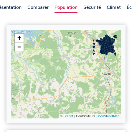
ésentation
Comparer
Population
Sécurité
Climat
Éc
+
−
©
| Contributeurs
Leaflet
OpenStreetMap