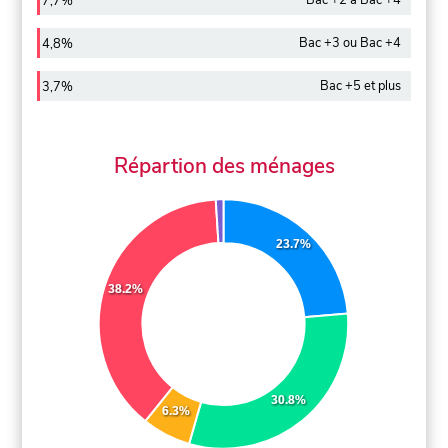
Bac +2 à Bac +4
7,7%
Bac +3 ou Bac +4
4,8%
Bac +5 et plus
3,7%
Répartion des ménages
23.7%
38.2%
30.8%
6.3%