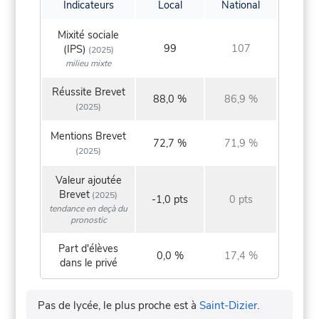
Indicateurs
Local
National
Mixité sociale
99
107
(IPS)
(2025)
milieu mixte
Réussite Brevet
88,0 %
86,9 %
(2025)
Mentions Brevet
72,7 %
71,9 %
(2025)
Valeur ajoutée
Brevet
(2025)
-1,0 pts
0 pts
tendance en deçà du
pronostic
Part d'élèves
0,0 %
17,4 %
dans le privé
Pas de lycée, le plus proche est à
Saint-Dizier
.