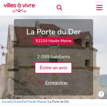
La Porte du Der
52220 Haute-Marne
2 099 habitants
Écrire un avis
Enregistrer
Accueil
/
Grand Est
/
Haute-Marne
/
La Porte du Der