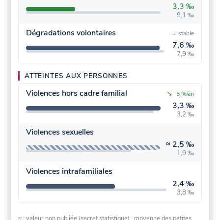
3,3 ‰
9,1 ‰
Dégradations volontaires
→
stable
7,6 ‰
7,9 ‰
ATTEINTES AUX PERSONNES
Violences hors cadre familial
↘
-5 %/an
3,3 ‰
3,2 ‰
Violences sexuelles
≈
2,5 ‰
1,9 ‰
Violences intrafamiliales
2,4 ‰
3,8 ‰
≈ : valeur non publiée (secret statistique) : moyenne des petites