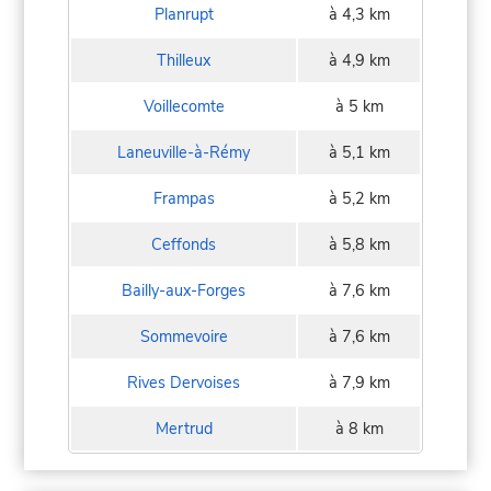
Planrupt
à 4,3 km
Thilleux
à 4,9 km
Voillecomte
à 5 km
Laneuville-à-Rémy
à 5,1 km
Frampas
à 5,2 km
Ceffonds
à 5,8 km
Bailly-aux-Forges
à 7,6 km
Sommevoire
à 7,6 km
Rives Dervoises
à 7,9 km
Mertrud
à 8 km