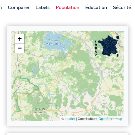
n
Comparer
Labels
Population
Éducation
Sécurité
+
−
©
| Contributeurs
Leaflet
OpenStreetMap