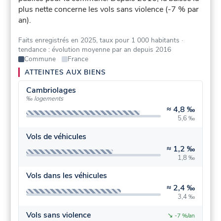
plus nette concerne les vols sans violence (-7 % par
an).
Faits enregistrés en 2025, taux pour 1 000 habitants
·
tendance : évolution moyenne par an depuis 2016
Commune
France
ATTEINTES AUX BIENS
Cambriolages
‰ logements
≈
4,8 ‰
5,6 ‰
Vols de véhicules
≈
1,2 ‰
1,8 ‰
Vols dans les véhicules
≈
2,4 ‰
3,4 ‰
Vols sans violence
↘
-7 %/an