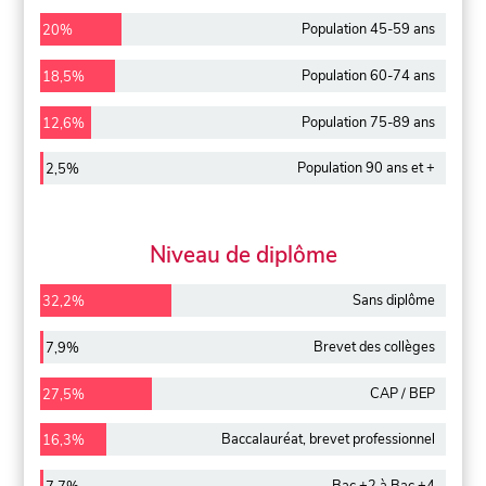
Population 45-59 ans
20%
Population 60-74 ans
18,5%
Population 75-89 ans
12,6%
Population 90 ans et +
2,5%
Niveau de diplôme
Sans diplôme
32,2%
Brevet des collèges
7,9%
CAP / BEP
27,5%
Baccalauréat, brevet professionnel
16,3%