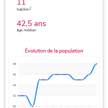
11
2
hab/km
42,5 ans
âge médian
Évolution de la population
68
66
64
62
60