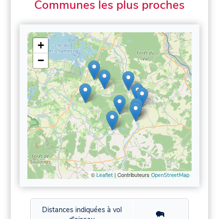
Communes les plus proches
+
−
©
| Contributeurs
Leaflet
OpenStreetMap
Distances indiquées à vol