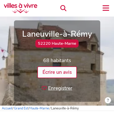
Laneuville-à-Rémy
52220 Haute-Marne
68 habitants
Écrire un avis
Enregistrer
Accueil
/
Grand Est
/
Haute-Marne
/
Laneuville-à-Rémy