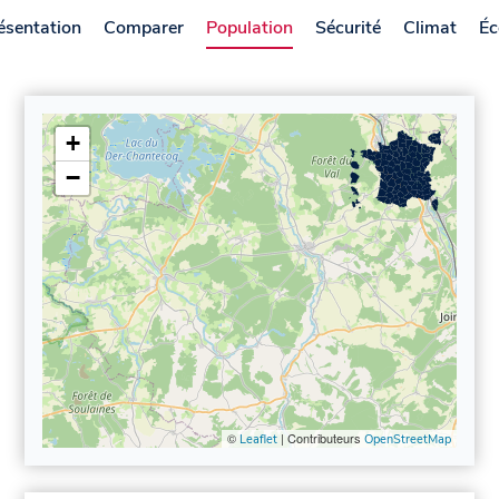
ésentation
Comparer
Population
Sécurité
Climat
Éc
+
−
©
| Contributeurs
Leaflet
OpenStreetMap