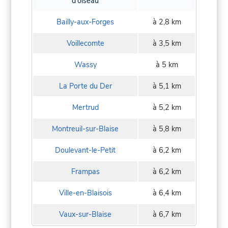
d'oiseau
Bailly-aux-Forges
à 2,8 km
Voillecomte
à 3,5 km
Wassy
à 5 km
La Porte du Der
à 5,1 km
Mertrud
à 5,2 km
Montreuil-sur-Blaise
à 5,8 km
Doulevant-le-Petit
à 6,2 km
Frampas
à 6,2 km
Ville-en-Blaisois
à 6,4 km
Vaux-sur-Blaise
à 6,7 km