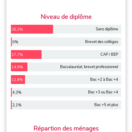
Niveau de diplôme
Sans diplôme
38,3%
Brevet des collèges
0%
CAP / BEP
27,7%
Baccalauréat, brevet professionnel
14,9%
Bac +2 à Bac +4
12,8%
Bac +3 ou Bac +4
4,3%
Bac +5 et plus
2,1%
Répartion des ménages