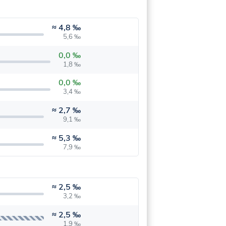
≈
4,8 ‰
5,6 ‰
0,0 ‰
1,8 ‰
0,0 ‰
3,4 ‰
≈
2,7 ‰
9,1 ‰
≈
5,3 ‰
7,9 ‰
≈
2,5 ‰
3,2 ‰
≈
2,5 ‰
1,9 ‰