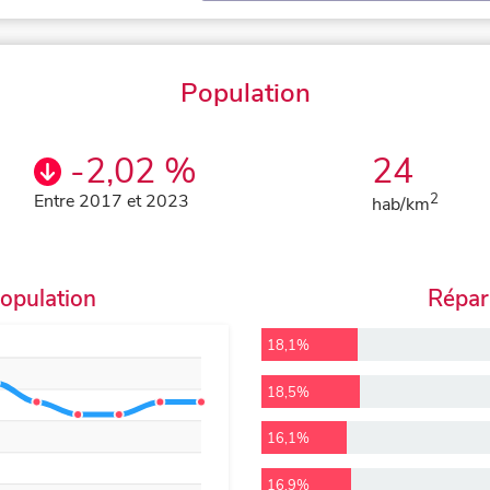
Population
-2,02 %
24
Entre 2017 et 2023
2
hab/km
population
Répart
18,1%
18,5%
16,1%
16,9%