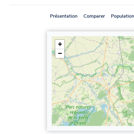
Présentation
Comparer
Populatio
+
−