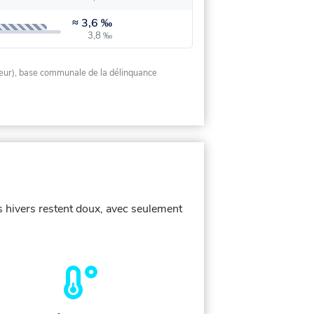
≈
3,6 ‰
3,8 ‰
rieur), base communale de la délinquance
s hivers restent doux, avec seulement