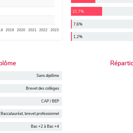
21,7%
7,6%
18
2019
2020
2021
2022
2023
1,2%
iplôme
Réparti
Sans diplôme
Brevet des collèges
CAP / BEP
Baccalauréat, brevet professionnel
Bac +2 à Bac +4