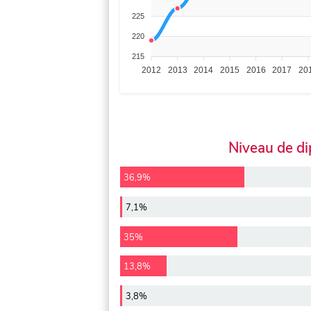
225
220
215
2012
2013
2014
2015
2016
2017
20
Niveau de d
36,9%
7,1%
35%
13,8%
3,8%