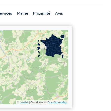
ervices
Mairie
Proximité
Avis
©
| Contributeurs
Leaflet
OpenStreetMap