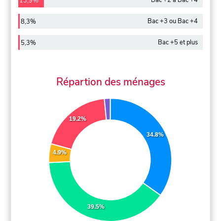
Bac +2 à Bac +4
13,9%
Bac +3 ou Bac +4
8,3%
Bac +5 et plus
5,3%
Répartion des ménages
19.2%
34.8%
4.9%
39.5%