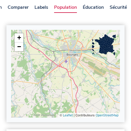
n
Comparer
Labels
Population
Éducation
Sécurité
+
−
©
| Contributeurs
Leaflet
OpenStreetMap