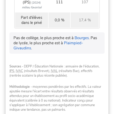
111
107
(IPS)
(2024)
milieu favorisé
Part d'élèves
0,0 %
17,4 %
dans le privé
Pas de collège, le plus proche est à
Bourges
.
Pas
de lycée, le plus proche est à
Plaimpied-
Givaudins
.
Sources
- DEPP / Éducation Nationale : annuaire de l'éducation,
IPS
,
IVAC
(résultats Brevet),
IVAL
(résultats Bac), effectifs
(rentrée scolaire la plus récente publiée).
Méthodologie
- moyennes pondérées par les effectifs. La valeur
ajoutée mesure l'écart entre résultats observés et résultats
attendus pour un établissement au profil socio-académique
équivalent (calibrée à 0 au national). Indicateur conçu pour
s'appliquer à l'établissement ; son agrégation par commune
indique une tendance, pas un palmarès.