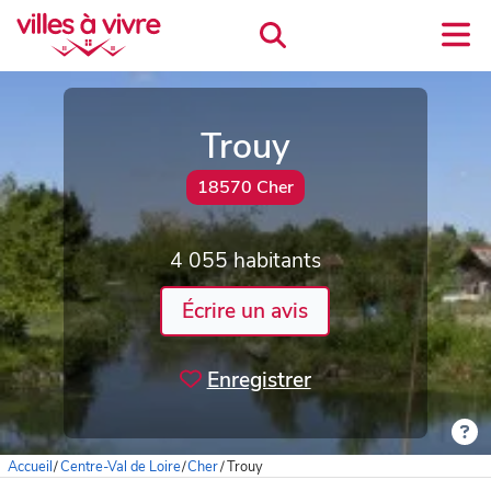
Trouy
18570 Cher
4 055 habitants
Écrire un avis
Enregistrer
Accueil
/
Centre-Val de Loire
/
Cher
/
Trouy