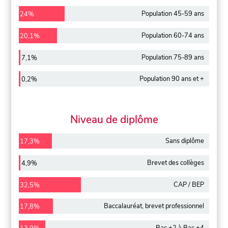
Population 45-59 ans
24%
Population 60-74 ans
20,1%
Population 75-89 ans
7,1%
Population 90 ans et +
0,2%
Niveau de diplôme
Sans diplôme
17,3%
Brevet des collèges
4,9%
CAP / BEP
32,5%
Baccalauréat, brevet professionnel
17,8%