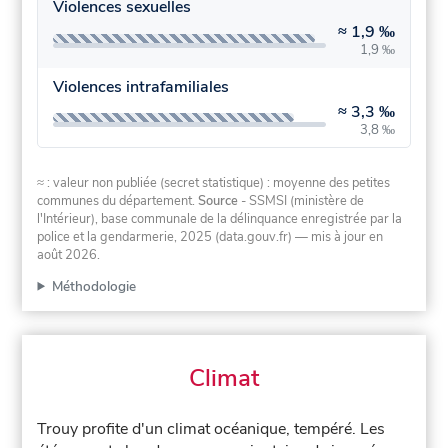
Violences sexuelles
≈
1,9 ‰
1,9 ‰
Violences intrafamiliales
≈
3,3 ‰
3,8 ‰
≈ : valeur non publiée (secret statistique) : moyenne des petites
communes du département.
Source
- SSMSI (ministère de
l'Intérieur), base communale de la délinquance enregistrée par la
police et la gendarmerie, 2025 (data.gouv.fr)
— mis à jour en
août 2026
.
Méthodologie
Climat
Trouy profite d'un climat océanique, tempéré. Les