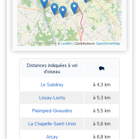
©
| Contributeurs
Leaflet
OpenStreetMap
Distances indiquées à vol
d'oiseau
Le Subdray
à 4,3 km
Lissay-Lochy
à 5,3 km
Plaimpied-Givaudins
à 5,5 km
La Chapelle-Saint-Ursin
à 5,6 km
Arçay
à 6,8 km