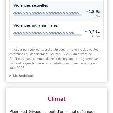
Violences sexuelles
≈
1,9 ‰
1,9 ‰
Violences intrafamiliales
≈
3,3 ‰
3,8 ‰
≈ : valeur non publiée (secret statistique) : moyenne des petites
communes du département.
Source
- SSMSI (ministère de
l'Intérieur), base communale de la délinquance enregistrée par la
police et la gendarmerie, 2025 (data.gouv.fr)
— mis à jour en
août 2026
.
Méthodologie
Climat
Plaimpied-Givaudins jouit d'un climat océanique,