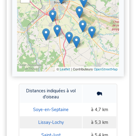
©
| Contributeurs
Leaflet
OpenStreetMap
Distances indiquées à vol
d'oiseau
Soye-en-Septaine
à 4,7 km
Lissay-Lochy
à 5,3 km
Saint-Just
à 5,4 km