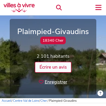
Plaimpied-Givaudins
18340 Cher
2 101 habitants
Écrire un avis
Enregistrer
Accueil
/
Centre-Val de Loire
/
Cher
/
Plaimpied-Givaudins