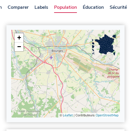
n
Comparer
Labels
Population
Éducation
Sécurité
+
−
©
| Contributeurs
Leaflet
OpenStreetMap