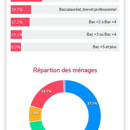
Baccalauréat, brevet professionnel
18,7%
Bac +2 à Bac +4
17,2%
Bac +3 ou Bac +4
10,1%
Bac +5 et plus
9,2%
Répartion des ménages
19.7%
37.7%
7.4%