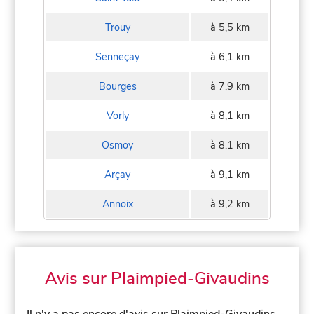
Trouy
à 5,5 km
Senneçay
à 6,1 km
Bourges
à 7,9 km
Vorly
à 8,1 km
Osmoy
à 8,1 km
Arçay
à 9,1 km
Annoix
à 9,2 km
Avis sur Plaimpied-Givaudins
Il n'y a pas encore d'avis sur Plaimpied-Givaudins,